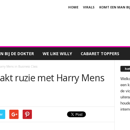
HOME
VIRALS
KOMT EEN MAN BI
 BIJ DE DOKTER
WE LIKE WILLY
CABARET TOPPERS
rry Mens in Business Class
he
kt ruzie met Harry Mens
Welko
een k
de vi
uiter
houde
inter
er