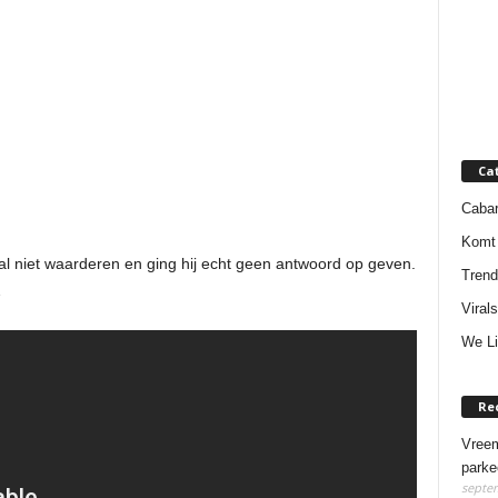
Ca
Cabar
Komt 
al niet waarderen en ging hij echt geen antwoord op geven.
Trend
…
Virals
We Li
Re
Vreem
parke
septem