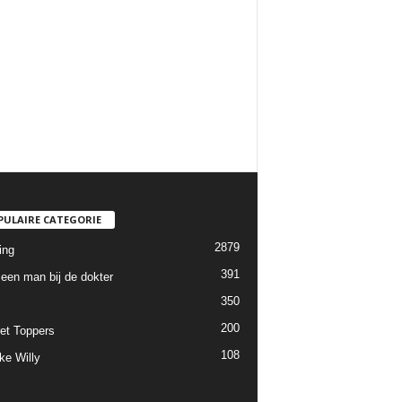
PULAIRE CATEGORIE
2879
ing
391
een man bij de dokter
350
200
et Toppers
108
ke Willy