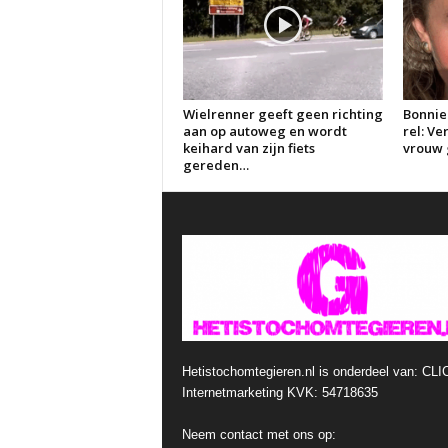
Wielrenner geeft geen richting
Bonnie
aan op autoweg en wordt
rel: V
keihard van zijn fiets
vrouw g
gereden…
Hetistochomtegieren.nl is onderdeel van: CLI
Internetmarketing KVK: 54718635
Neem contact met ons op: