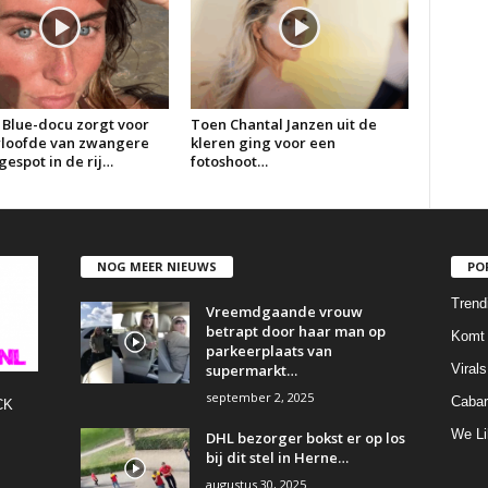
 Blue-docu zorgt voor
Toen Chantal Janzen uit de
erloofde van zwangere
kleren ging voor een
espot in de rij…
fotoshoot…
NOG MEER NIEUWS
PO
Trend
Vreemdgaande vrouw
betrapt door haar man op
Komt 
parkeerplaats van
supermarkt…
Virals
september 2, 2025
Cabar
CK
We Li
DHL bezorger bokst er op los
bij dit stel in Herne…
augustus 30, 2025