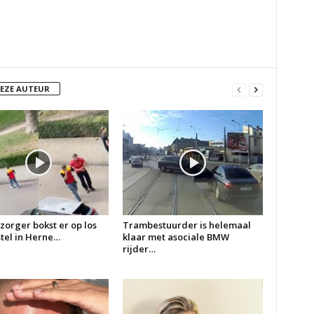
DEZE AUTEUR
zorger bokst er op los
Trambestuurder is helemaal
 stel in Herne…
klaar met asociale BMW
rijder…