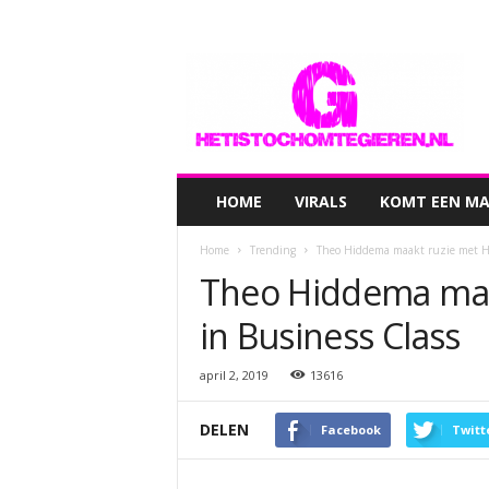
hetistochomtegieren.nl
HOME
VIRALS
KOMT EEN MAN
Home
Trending
Theo Hiddema maakt ruzie met Ha
Theo Hiddema maa
in Business Class
april 2, 2019
13616
DELEN
Facebook
Twitt