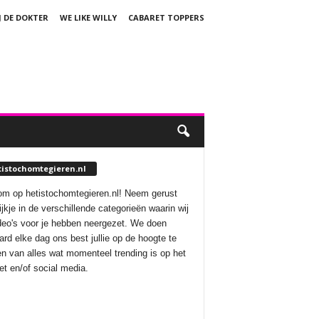
J DE DOKTER
WE LIKE WILLY
CABARET TOPPERS
tistochomtegieren.nl
m op hetistochomtegieren.nl! Neem gerust
ijkje in de verschillende categorieën waarin wij
deo's voor je hebben neergezet. We doen
aard elke dag ons best jullie op de hoogte te
n van alles wat momenteel trending is op het
net en/of social media.