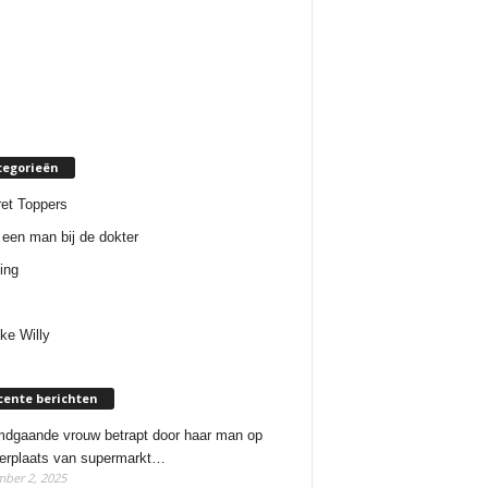
tegorieën
et Toppers
een man bij de dokter
ing
ke Willy
cente berichten
dgaande vrouw betrapt door haar man op
erplaats van supermarkt…
ber 2, 2025