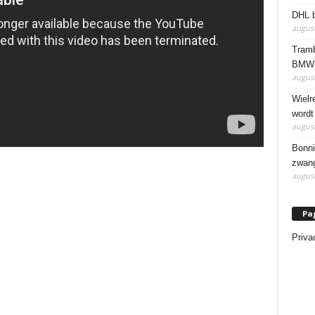
DHL b
august
Tramb
BMW 
august
Wielr
wordt
august
Bonni
zwang
august
Pa
Priva