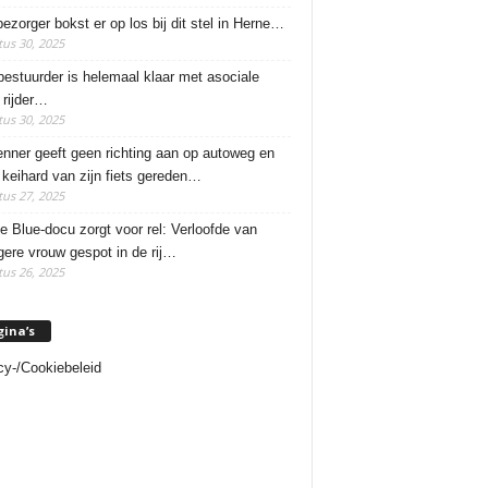
ezorger bokst er op los bij dit stel in Herne…
us 30, 2025
estuurder is helemaal klaar met asociale
rijder…
us 30, 2025
enner geeft geen richting aan op autoweg en
 keihard van zijn fiets gereden…
us 27, 2025
e Blue-docu zorgt voor rel: Verloofde van
ere vrouw gespot in de rij…
us 26, 2025
gina’s
cy-/Cookiebeleid