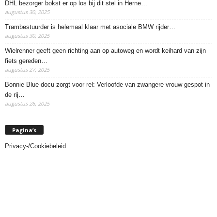
DHL bezorger bokst er op los bij dit stel in Herne…
augustus 30, 2025
Trambestuurder is helemaal klaar met asociale BMW rijder…
augustus 30, 2025
Wielrenner geeft geen richting aan op autoweg en wordt keihard van zijn
fiets gereden…
augustus 27, 2025
Bonnie Blue-docu zorgt voor rel: Verloofde van zwangere vrouw gespot in
de rij…
augustus 26, 2025
Pagina’s
Privacy-/Cookiebeleid