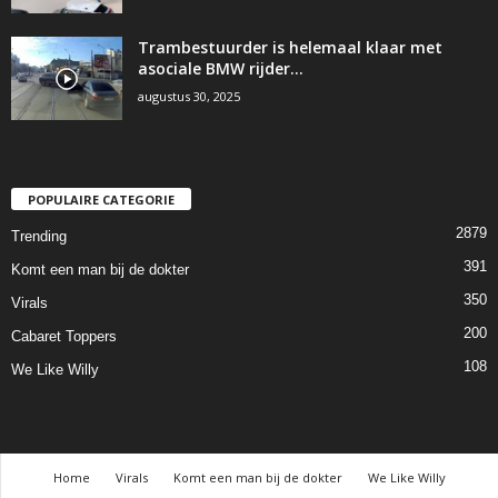
Trambestuurder is helemaal klaar met
asociale BMW rijder…
augustus 30, 2025
POPULAIRE CATEGORIE
2879
Trending
391
Komt een man bij de dokter
350
Virals
200
Cabaret Toppers
108
We Like Willy
Home
Virals
Komt een man bij de dokter
We Like Willy