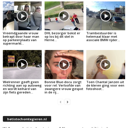
Vreemdgaande vrouw
DHL bezorger bokst er
Trambestuurder is
betrapt door haar man
op los bij dit stel in
helemaal klaar met
op parkeerplaats van
Herne…
asociale BMW rijder…
supermarkt…
Wielrenner geeft geen
Bonnie Blue-docu zorgt
Toen Chantal Janzen uit
richting aan op autoweg
voor rel: Verloofde van
de kleren ging voor een
en wordt keihard van
zwangere vrouw gespot
fotoshoot…
zijn fiets gereden…
in de rij…
hetistochomtegieren.nl