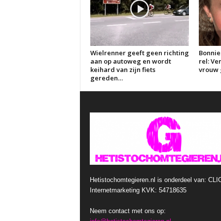
Wielrenner geeft geen richting
Bonnie
aan op autoweg en wordt
rel: V
keihard van zijn fiets
vrouw g
gereden…
Hetistochomtegieren.nl is onderdeel van: CLI
Internetmarketing KVK: 54718635
Neem contact met ons op: