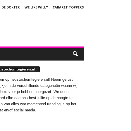
J DE DOKTER
WE LIKE WILLY
CABARET TOPPERS
tistochomtegieren.nl
m op hetistochomtegieren.nl! Neem gerust
ijkje in de verschillende categorieën waarin wij
deo's voor je hebben neergezet. We doen
aard elke dag ons best jullie op de hoogte te
n van alles wat momenteel trending is op het
net en/of social media.