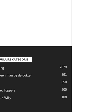
PULAIRE CATEGORIE
2879
ing
391
een man bij de dokter
350
200
et Toppers
108
ke Willy