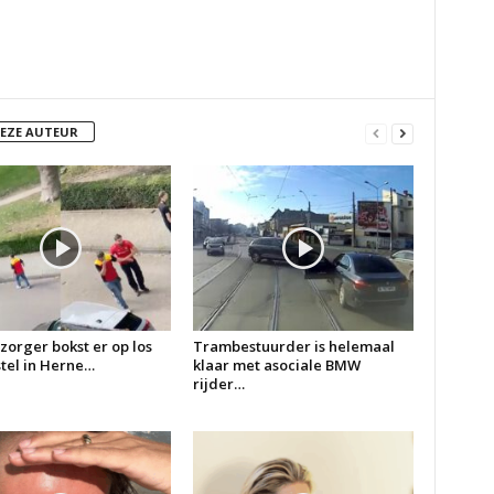
DEZE AUTEUR
zorger bokst er op los
Trambestuurder is helemaal
 stel in Herne…
klaar met asociale BMW
rijder…