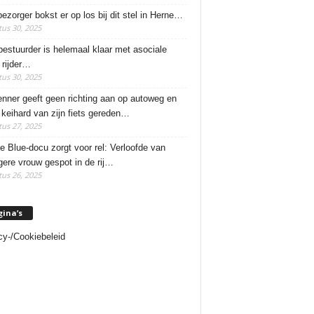
ezorger bokst er op los bij dit stel in Herne…
us 30, 2025
estuurder is helemaal klaar met asociale
rijder…
us 30, 2025
enner geeft geen richting aan op autoweg en
 keihard van zijn fiets gereden…
us 27, 2025
e Blue-docu zorgt voor rel: Verloofde van
ere vrouw gespot in de rij…
us 26, 2025
gina’s
cy-/Cookiebeleid