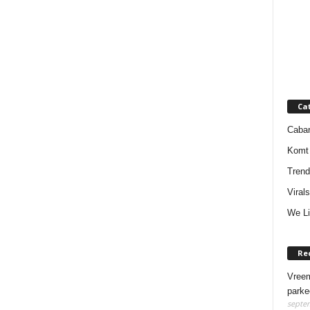
Ca
Cabar
Komt 
Trend
Virals
We Li
Re
Vreem
parke
septem