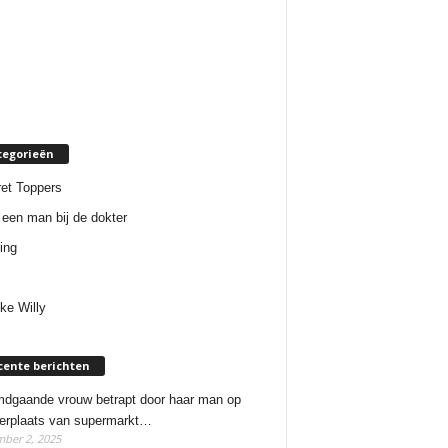
tegorieën
et Toppers
een man bij de dokter
ing
ke Willy
cente berichten
dgaande vrouw betrapt door haar man op
erplaats van supermarkt…
ber 2, 2025