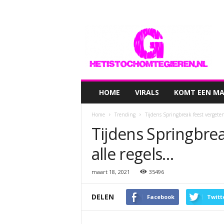
hetistochomtegieren.nl
HOME
VIRALS
KOMT EEN MAN
Home
Trending
Tijdens Springbreak feest vergeten
Tijdens Springbrea
alle regels…
maart 18, 2021
35496
DELEN
Facebook
Twitt