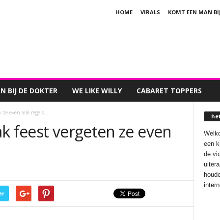
HOME
VIRALS
KOMT EEN MAN BI
 BIJ DE DOKTER
WE LIKE WILLY
CABARET TOPPERS
 ze even alle regels…
he
k feest vergeten ze even
Welko
een k
de vi
uiter
houde
inter
er