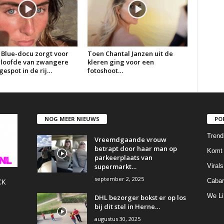
 Blue-docu zorgt voor
Toen Chantal Janzen uit de
erloofde van zwangere
kleren ging voor een
espot in de rij…
fotoshoot…
NOG MEER NIEUWS
PO
Trend
Vreemdgaande vrouw
betrapt door haar man op
Komt 
parkeerplaats van
supermarkt…
Virals
september 2, 2025
Cabar
CK
We Li
DHL bezorger bokst er op los
bij dit stel in Herne…
augustus 30, 2025