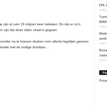
DHL b
august
Tramb
BMW 
 zijn al ruim 19 miljoen keer bekeken. En dat er zo’n
august
den zijn dat deze video viraal is gegaan.
Wielr
wordt
onder na te hoeven denken over allerlei tegeltjes gewoon
august
mbinatie met de nodige drankjes…
Bonni
zwang
august
Pa
Priva