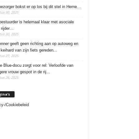
ezorger bokst er op los bij dit stel in Herne…
us 30, 2025
estuurder is helemaal klaar met asociale
rijder…
us 30, 2025
enner geeft geen richting aan op autoweg en
 keihard van zijn fiets gereden…
us 27, 2025
e Blue-docu zorgt voor rel: Verloofde van
ere vrouw gespot in de rij…
us 26, 2025
gina’s
cy-/Cookiebeleid