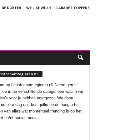
J DE DOKTER
WE LIKE WILLY
CABARET TOPPERS
tistochomtegieren.nl
m op hetistochomtegieren.nl! Neem gerust
ijkje in de verschillende categorieën waarin wij
deo's voor je hebben neergezet. We doen
aard elke dag ons best jullie op de hoogte te
n van alles wat momenteel trending is op het
net en/of social media.