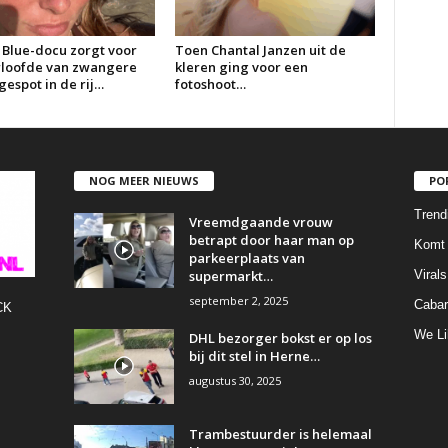
 Blue-docu zorgt voor
Toen Chantal Janzen uit de
erloofde van zwangere
kleren ging voor een
espot in de rij…
fotoshoot…
NOG MEER NIEUWS
PO
Trend
Vreemdgaande vrouw
betrapt door haar man op
Komt 
parkeerplaats van
supermarkt…
Virals
september 2, 2025
Cabar
CK
We Li
DHL bezorger bokst er op los
bij dit stel in Herne…
augustus 30, 2025
Trambestuurder is helemaal