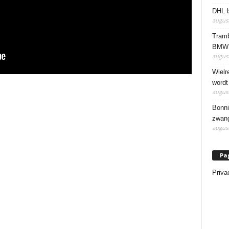
DHL b
august
Tramb
BMW 
august
Wielr
wordt
august
Bonni
zwang
august
Pa
Priva