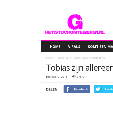
hetistochomtegieren.nl
HOME
VIRALS
KOMT EEN MAN
Home
Trending
Tobias zijn allereerste rijles!
Tobias zijn allereers
februari 9, 2018
27170
DELEN
Facebook
Twitt