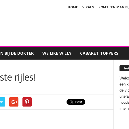
HOME
VIRALS
KOMT EEN MAN BI
 BIJ DE DOKTER
WE LIKE WILLY
CABARET TOPPERS
he
te rijles!
Welko
een k
de vi
uiter
er
houde
inter