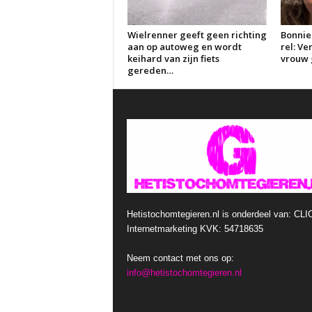
Wielrenner geeft geen richting
Bonnie
aan op autoweg en wordt
rel: V
keihard van zijn fiets
vrouw g
gereden…
Hetistochomtegieren.nl is onderdeel van: CLI
Internetmarketing KVK: 54718635
Neem contact met ons op:
info@hetistochomtegieren.nl