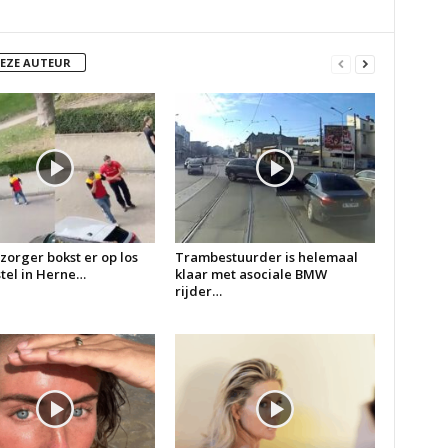
DEZE AUTEUR
zorger bokst er op los
Trambestuurder is helemaal
 stel in Herne…
klaar met asociale BMW
rijder…