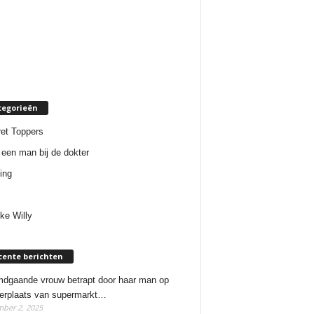
tegorieën
et Toppers
een man bij de dokter
ing
ke Willy
cente berichten
dgaande vrouw betrapt door haar man op
erplaats van supermarkt…
ber 2, 2025