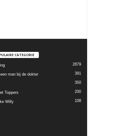
PULAIRE CATEGORIE
2879
ing
391
een man bij de dokter
350
200
et Toppers
108
ke Willy