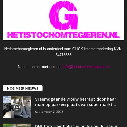
Hetistochomtegieren.nl is onderdeel van: CLICK Internetmarketing KVK:
54718635
Neem contact met ons op:
info@hetistochomtegieren.nl
NOG MEER NIEUWS
Vreemdgaande vrouw betrapt door haar
man op parkeerplaats van supermarkt…
september 2, 2025
DHL bezorger bokst er op los bij dit stel in