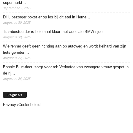
supermarkt…
september 2, 2025
DHL bezorger bokst er op los bij dit stel in Herne…
augustus 30, 2025
Trambestuurder is helemaal klaar met asociale BMW rijder…
augustus 30, 2025
Wielrenner geeft geen richting aan op autoweg en wordt keihard van zijn
fiets gereden…
augustus 27, 2025
Bonnie Blue-docu zorgt voor rel: Verloofde van zwangere vrouw gespot in
de rij…
augustus 26, 2025
Pagina’s
Privacy-/Cookiebeleid