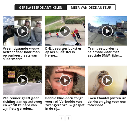
GERELATEERDE ARTIKELEN
MEER VAN DEZE AUTEUR
Vreemdgaande vrouw
DHL bezorger bokst er
Trambestuurder is
betrapt door haar man
op los bij dit stel in
helemaal klaar met
op parkeerplaats van
Herne…
asociale BMW rijder…
supermarkt…
Wielrenner geeft geen
Bonnie Blue-docu zorgt
Toen Chantal Janzen uit
richting aan op autoweg
voor rel: Verloofde van
de kleren ging voor een
en wordt keihard van
zwangere vrouw gespot
fotoshoot…
zijn fiets gereden…
in de rij…