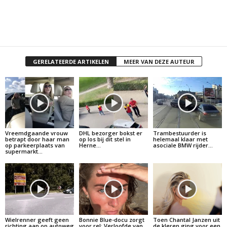
GERELATEERDE ARTIKELEN
MEER VAN DEZE AUTEUR
Vreemdgaande vrouw
DHL bezorger bokst er
Trambestuurder is
betrapt door haar man
op los bij dit stel in
helemaal klaar met
op parkeerplaats van
Herne…
asociale BMW rijder…
supermarkt…
Wielrenner geeft geen
Bonnie Blue-docu zorgt
Toen Chantal Janzen uit
richting aan op autoweg
voor rel: Verloofde van
de kleren ging voor een