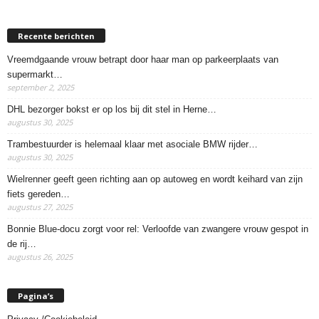
Recente berichten
Vreemdgaande vrouw betrapt door haar man op parkeerplaats van
supermarkt…
september 2, 2025
DHL bezorger bokst er op los bij dit stel in Herne…
augustus 30, 2025
Trambestuurder is helemaal klaar met asociale BMW rijder…
augustus 30, 2025
Wielrenner geeft geen richting aan op autoweg en wordt keihard van zijn
fiets gereden…
augustus 27, 2025
Bonnie Blue-docu zorgt voor rel: Verloofde van zwangere vrouw gespot in
de rij…
augustus 26, 2025
Pagina’s