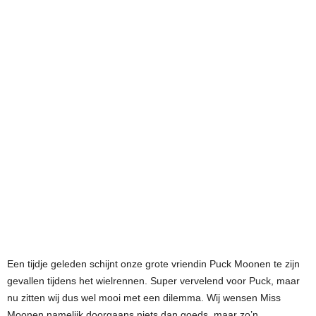
Een tijdje geleden schijnt onze grote vriendin Puck Moonen te zijn
gevallen tijdens het wielrennen. Super vervelend voor Puck, maar
nu zitten wij dus wel mooi met een dilemma. Wij wensen Miss
Moonen namelijk doorgaans niets dan goeds, maar zo’n