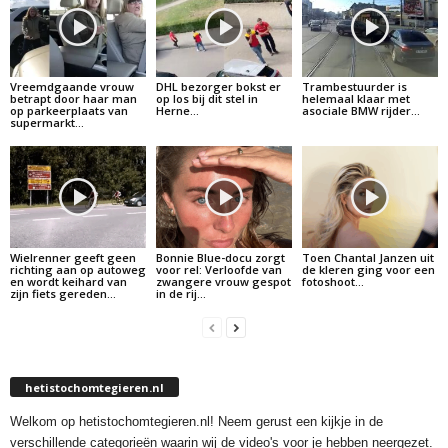
Vreemdgaande vrouw
DHL bezorger bokst er
Trambestuurder is
betrapt door haar man
op los bij dit stel in
helemaal klaar met
op parkeerplaats van
Herne…
asociale BMW rijder…
supermarkt…
Wielrenner geeft geen
Bonnie Blue-docu zorgt
Toen Chantal Janzen uit
richting aan op autoweg
voor rel: Verloofde van
de kleren ging voor een
en wordt keihard van
zwangere vrouw gespot
fotoshoot…
zijn fiets gereden…
in de rij…
hetistochomtegieren.nl
Welkom op hetistochomtegieren.nl! Neem gerust een kijkje in de
verschillende categorieën waarin wij de video's voor je hebben neergezet.