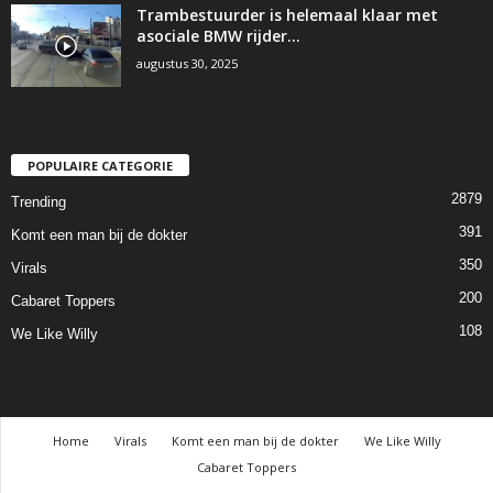
Trambestuurder is helemaal klaar met
asociale BMW rijder…
augustus 30, 2025
POPULAIRE CATEGORIE
2879
Trending
391
Komt een man bij de dokter
350
Virals
200
Cabaret Toppers
108
We Like Willy
Home
Virals
Komt een man bij de dokter
We Like Willy
Cabaret Toppers