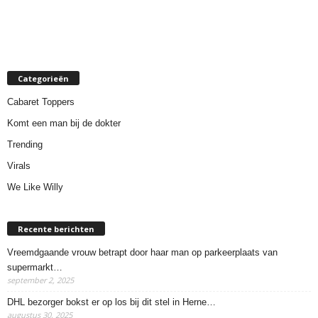
Categorieën
Cabaret Toppers
Komt een man bij de dokter
Trending
Virals
We Like Willy
Recente berichten
Vreemdgaande vrouw betrapt door haar man op parkeerplaats van
supermarkt…
september 2, 2025
DHL bezorger bokst er op los bij dit stel in Herne…
augustus 30, 2025