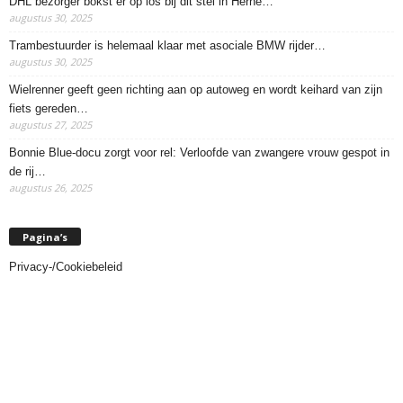
DHL bezorger bokst er op los bij dit stel in Herne…
augustus 30, 2025
Trambestuurder is helemaal klaar met asociale BMW rijder…
augustus 30, 2025
Wielrenner geeft geen richting aan op autoweg en wordt keihard van zijn
fiets gereden…
augustus 27, 2025
Bonnie Blue-docu zorgt voor rel: Verloofde van zwangere vrouw gespot in
de rij…
augustus 26, 2025
Pagina’s
Privacy-/Cookiebeleid