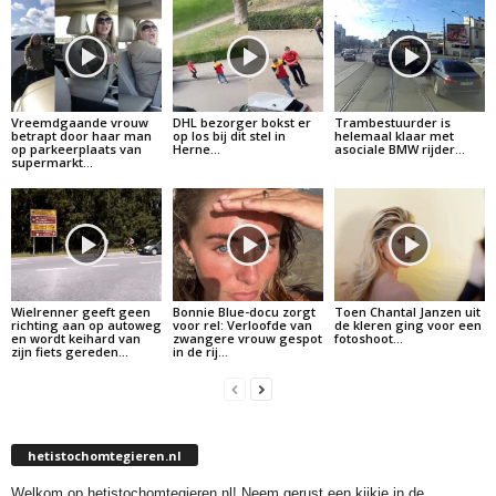
Vreemdgaande vrouw
DHL bezorger bokst er
Trambestuurder is
betrapt door haar man
op los bij dit stel in
helemaal klaar met
op parkeerplaats van
Herne…
asociale BMW rijder…
supermarkt…
Wielrenner geeft geen
Bonnie Blue-docu zorgt
Toen Chantal Janzen uit
richting aan op autoweg
voor rel: Verloofde van
de kleren ging voor een
en wordt keihard van
zwangere vrouw gespot
fotoshoot…
zijn fiets gereden…
in de rij…
hetistochomtegieren.nl
Welkom op hetistochomtegieren.nl! Neem gerust een kijkje in de