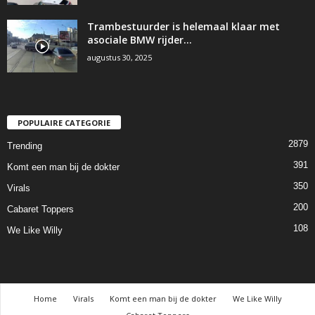
Trambestuurder is helemaal klaar met
asociale BMW rijder…
augustus 30, 2025
POPULAIRE CATEGORIE
2879
Trending
391
Komt een man bij de dokter
350
Virals
200
Cabaret Toppers
108
We Like Willy
Home
Virals
Komt een man bij de dokter
We Like Willy