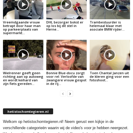
Vreemdgaande vrouw
DHL bezorger bokst er
Trambestuurder is
betrapt door haar man
op los bij dit stel in
helemaal klaar met
op parkeerplaats van
Herne…
asociale BMW rijder…
supermarkt…
Wielrenner geeft geen
Bonnie Blue-docu zorgt
Toen Chantal Janzen uit
richting aan op autoweg
voor rel: Verloofde van
de kleren ging voor een
en wordt keihard van
zwangere vrouw gespot
fotoshoot…
zijn fiets gereden…
in de rij…
hetistochomtegieren.nl
Welkom op hetistochomtegieren.nl! Neem gerust een kijkje in de
verschillende categorieën waarin wij de video's voor je hebben neergezet.