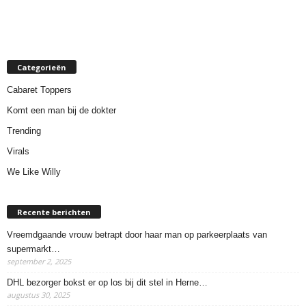
Categorieën
Cabaret Toppers
Komt een man bij de dokter
Trending
Virals
We Like Willy
Recente berichten
Vreemdgaande vrouw betrapt door haar man op parkeerplaats van
supermarkt…
september 2, 2025
DHL bezorger bokst er op los bij dit stel in Herne…
augustus 30, 2025