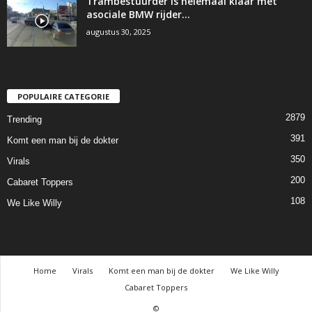
Trambestuurder is helemaal klaar met
asociale BMW rijder…
augustus 30, 2025
POPULAIRE CATEGORIE
2879
Trending
391
Komt een man bij de dokter
350
Virals
200
Cabaret Toppers
108
We Like Willy
Home
Virals
Komt een man bij de dokter
We Like Willy
Cabaret Toppers
©