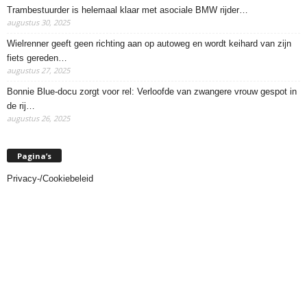
Trambestuurder is helemaal klaar met asociale BMW rijder…
augustus 30, 2025
Wielrenner geeft geen richting aan op autoweg en wordt keihard van zijn
fiets gereden…
augustus 27, 2025
Bonnie Blue-docu zorgt voor rel: Verloofde van zwangere vrouw gespot in
de rij…
augustus 26, 2025
Pagina’s
Privacy-/Cookiebeleid