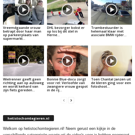
Vreemdgaande vrouw
DHL bezorger bokst er
Trambestuurder is
betrapt door haar man
op los bij dit stel in
helemaal klaar met
op parkeerplaats van
Herne…
asociale BMW rijder…
supermarkt…
Wielrenner geeft geen
Bonnie Blue-docu zorgt
Toen Chantal Janzen uit
richting aan op autoweg
voor rel: Verloofde van
de kleren ging voor een
en wordt keihard van
zwangere vrouw gespot
fotoshoot…
zijn fiets gereden…
in de rij…
hetistochomtegieren.nl
Welkom op hetistochomtegieren.nl! Neem gerust een kijkje in de
verschillende categorieën waarin wij de video's voor je hebben neergezet.