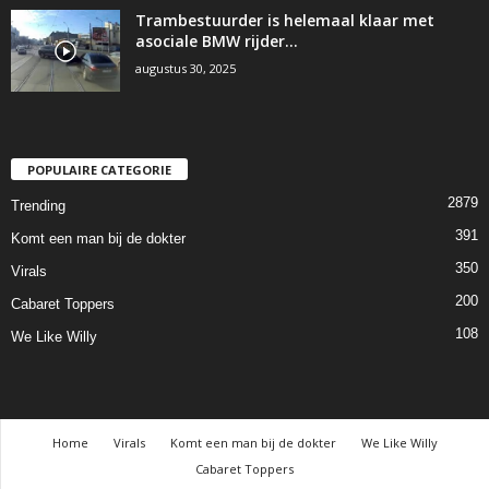
Trambestuurder is helemaal klaar met
asociale BMW rijder…
augustus 30, 2025
POPULAIRE CATEGORIE
2879
Trending
391
Komt een man bij de dokter
350
Virals
200
Cabaret Toppers
108
We Like Willy
Home
Virals
Komt een man bij de dokter
We Like Willy
Cabaret Toppers