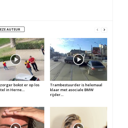
DEZE AUTEUR
zorger bokst er op los
Trambestuurder is helemaal
 stel in Herne…
klaar met asociale BMW
rijder…