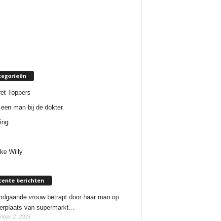
tegorieën
et Toppers
een man bij de dokter
ing
ke Willy
cente berichten
dgaande vrouw betrapt door haar man op
erplaats van supermarkt…
ber 2, 2025