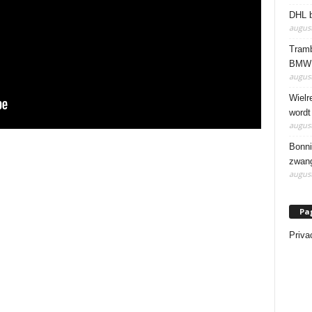
DHL b
august
Tramb
BMW 
august
Wielr
wordt
august
Bonni
zwang
august
Pa
Priva