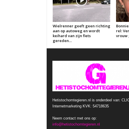
Wielrenner geeft geen richting
Bonnie
aan op autoweg en wordt
rel: V
keihard van zijn fiets
vrouw g
gereden…
Hetistochomtegieren.nl is onderdeel van: CLI
Internetmarketing KVK: 54718635
Neem contact met ons op:
info@hetistochomtegieren.nl