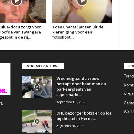
 Blue-docu zorgt voor
Toen Chantal Janzen uit de
erloofde van zwangere
kleren ging voor een
espot in de rij…
fotoshoot…
NOG MEER NIEUWS
PO
Trend
Vreemdgaande vrouw
betrapt door haar man op
Komt 
parkeerplaats van
supermarkt…
Virals
september 2, 2025
Cabar
CK
We Li
DHL bezorger bokst er op los
bij dit stel in Herne…
augustus 30, 2025