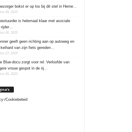
ezorger bokst er op los bij dit stel in Herne…
us 30, 2025
estuurder is helemaal klaar met asociale
rijder…
us 30, 2025
enner geeft geen richting aan op autoweg en
 keihard van zijn fiets gereden…
us 27, 2025
e Blue-docu zorgt voor rel: Verloofde van
ere vrouw gespot in de rij…
us 26, 2025
gina’s
cy-/Cookiebeleid