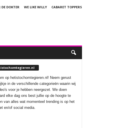
J DE DOKTER
WE LIKE WILLY
CABARET TOPPERS
tistochomtegieren.nl
m op hetistochomtegieren.nl! Neem gerust
ijkje in de verschillende categorieën waarin wij
deo's voor je hebben neergezet. We doen
aard elke dag ons best jullie op de hoogte te
n van alles wat momenteel trending is op het
net en/of social media.