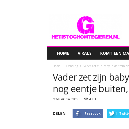
hetistochomtegieren.nl
HOME
VIRALS
KOMT EEN MAN
Home
Trending
Vader zet zijn baby in de trein en
Vader zet zijn baby
nog eentje buiten,
februari 14, 2019
4331
DELEN
Facebook
Twitt