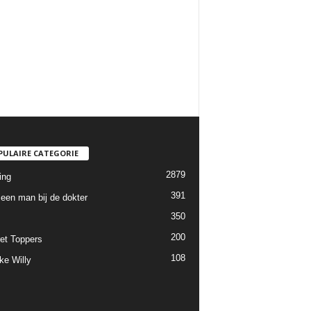
PULAIRE CATEGORIE
2879
ing
391
een man bij de dokter
350
200
et Toppers
108
ke Willy