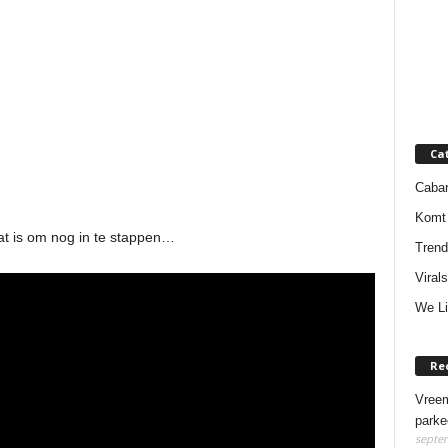
Ca
Cabar
Komt 
laat is om nog in te stappen…
Trend
Virals
We Li
Re
Vreem
parke
septem