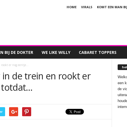
HOME
VIRALS
KOMT EEN MAN BI
 BIJ DE DOKTER
WE LIKE WILLY
CABARET TOPPERS
 rookt er nog eentje...
he
 in de trein en rookt er
Welko
een k
 totdat…
de vi
uiter
houde
inter
er