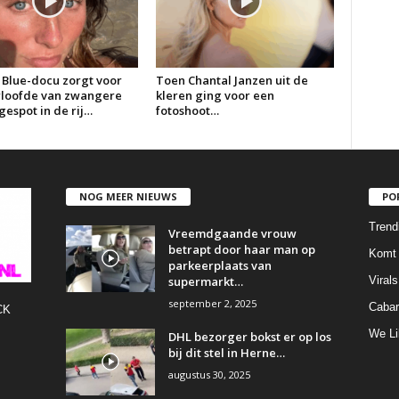
 Blue-docu zorgt voor
Toen Chantal Janzen uit de
erloofde van zwangere
kleren ging voor een
espot in de rij…
fotoshoot…
NOG MEER NIEUWS
PO
Trend
Vreemdgaande vrouw
betrapt door haar man op
Komt 
parkeerplaats van
supermarkt…
Virals
september 2, 2025
Cabar
CK
We Li
DHL bezorger bokst er op los
bij dit stel in Herne…
augustus 30, 2025