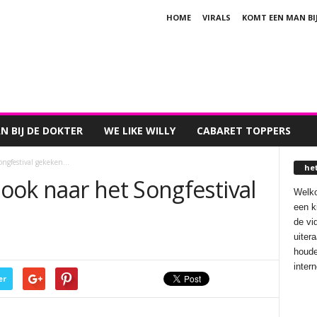
HOME
VIRALS
KOMT EEN MAN BI
 BIJ DE DOKTER
WE LIKE WILLY
CABARET TOPPERS
ongfestival gekeken…
he
ook naar het Songfestival
Welko
een k
de vi
uiter
houde
inter
er