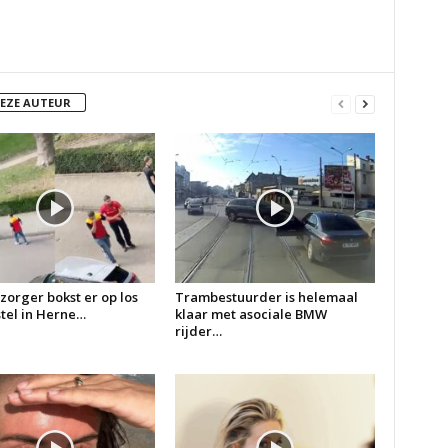
DEZE AUTEUR
zorger bokst er op los
Trambestuurder is helemaal
 stel in Herne…
klaar met asociale BMW
rijder…