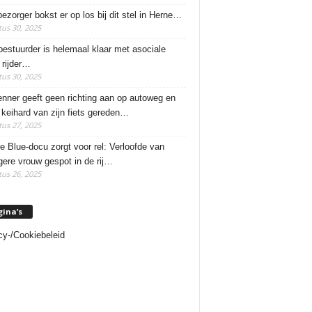
ezorger bokst er op los bij dit stel in Herne…
us 30, 2025
estuurder is helemaal klaar met asociale
rijder…
us 30, 2025
enner geeft geen richting aan op autoweg en
 keihard van zijn fiets gereden…
us 27, 2025
e Blue-docu zorgt voor rel: Verloofde van
ere vrouw gespot in de rij…
us 26, 2025
gina’s
cy-/Cookiebeleid