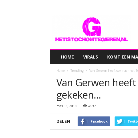
hetistochomtegieren.nl
HOME
VIRALS
KOMT EEN MAN
Home
Trending
Van Gerwen heeft ook naar het S
Van Gerwen heeft 
gekeken…
mei 13, 2018
4597
DELEN
Facebook
Twitt