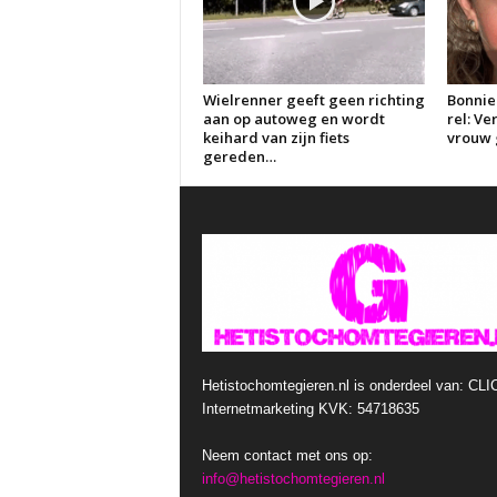
Wielrenner geeft geen richting
Bonnie
aan op autoweg en wordt
rel: V
keihard van zijn fiets
vrouw g
gereden…
Hetistochomtegieren.nl is onderdeel van: CLI
Internetmarketing KVK: 54718635
Neem contact met ons op:
info@hetistochomtegieren.nl