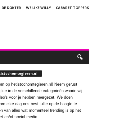
J DE DOKTER
WE LIKE WILLY
CABARET TOPPERS
tistochomtegieren.nl
m op hetistochomtegieren.nl! Neem gerust
ijkje in de verschillende categorieën waarin wij
deo's voor je hebben neergezet. We doen
aard elke dag ons best jullie op de hoogte te
n van alles wat momenteel trending is op het
net en/of social media.