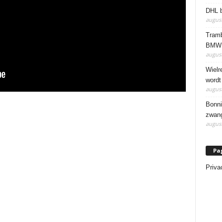
DHL b
august
Tramb
BMW 
august
Wielr
wordt
august
Bonni
zwang
august
Pa
Priva