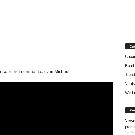
Ca
Cabar
Komt 
iteraard het commentaar van Michael….
Trend
Virals
We Li
Re
Vreem
parke
septem