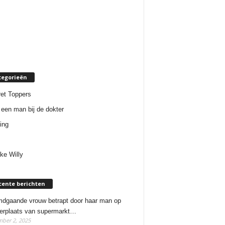
tegorieën
et Toppers
een man bij de dokter
ing
ke Willy
cente berichten
dgaande vrouw betrapt door haar man op
erplaats van supermarkt…
ber 2, 2025