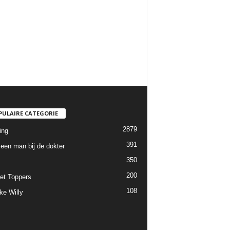
PULAIRE CATEGORIE
2879
ing
391
een man bij de dokter
350
200
et Toppers
108
ke Willy