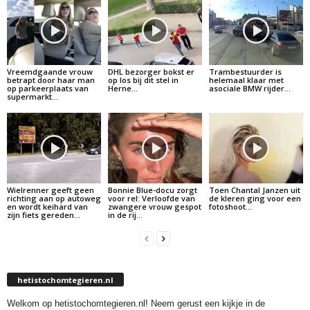
Vreemdgaande vrouw
DHL bezorger bokst er
Trambestuurder is
betrapt door haar man
op los bij dit stel in
helemaal klaar met
op parkeerplaats van
Herne…
asociale BMW rijder…
supermarkt…
Wielrenner geeft geen
Bonnie Blue-docu zorgt
Toen Chantal Janzen uit
richting aan op autoweg
voor rel: Verloofde van
de kleren ging voor een
en wordt keihard van
zwangere vrouw gespot
fotoshoot…
zijn fiets gereden…
in de rij…
hetistochomtegieren.nl
Welkom op hetistochomtegieren.nl! Neem gerust een kijkje in de