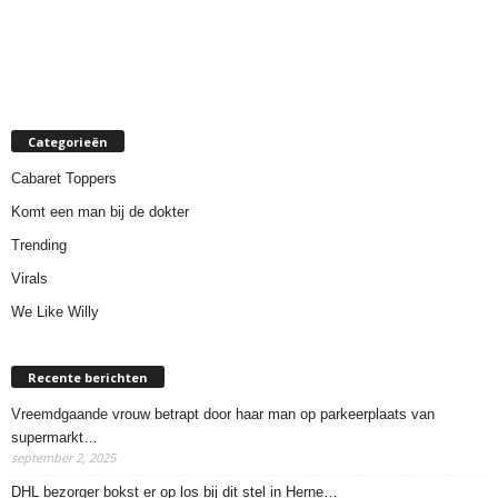
Categorieën
Cabaret Toppers
Komt een man bij de dokter
Trending
Virals
We Like Willy
Recente berichten
Vreemdgaande vrouw betrapt door haar man op parkeerplaats van
supermarkt…
september 2, 2025
DHL bezorger bokst er op los bij dit stel in Herne…