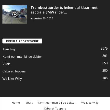
Trambestuurder is helemaal klaar met
asociale BMW rijder…
augustus 30, 2025
POPULAIRE CATEGORIE
2879
Trending
391
Komt een man bij de dokter
350
Virals
200
Cabaret Toppers
108
We Like Willy
Home
Virals
Komt een man bij de dokter
We Like Willy
Cabaret Toppers