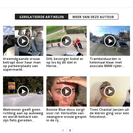
GERELATEERDE ARTIKELEN
MEER VAN DEZE AUTEUR
Vreemdgaande vrouw
DHL bezorger bokst er
Trambestuurder is
betrapt door haar man
op los bij dit stel in
helemaal klaar met
op parkeerplaats van
Herne…
asociale BMW rijder…
supermarkt…
Wielrenner geeft geen
Bonnie Blue-docu zorgt
Toen Chantal Janzen uit
richting aan op autoweg
voor rel: Verloofde van
de kleren ging voor een
en wordt keihard van
zwangere vrouw gespot
fotoshoot…
zijn fiets gereden…
in de rij…