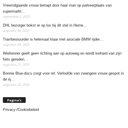
Vreemdgaande vrouw betrapt door haar man op parkeerplaats van
supermarkt…
september 2, 2025
DHL bezorger bokst er op los bij dit stel in Herne…
augustus 30, 2025
Trambestuurder is helemaal klaar met asociale BMW rijder…
augustus 30, 2025
Wielrenner geeft geen richting aan op autoweg en wordt keihard van zijn
fiets gereden…
augustus 27, 2025
Bonnie Blue-docu zorgt voor rel: Verloofde van zwangere vrouw gespot in
de rij…
augustus 26, 2025
Pagina’s
Privacy-/Cookiebeleid