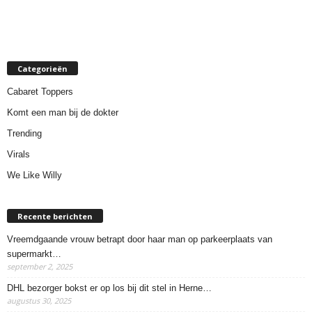
Categorieën
Cabaret Toppers
Komt een man bij de dokter
Trending
Virals
We Like Willy
Recente berichten
Vreemdgaande vrouw betrapt door haar man op parkeerplaats van
supermarkt…
september 2, 2025
DHL bezorger bokst er op los bij dit stel in Herne…
augustus 30, 2025