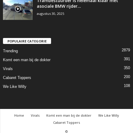
Trambestuurder is helemaal klaar met
asociale BMW rijder…
augustus 30, 2025
POPULAIRE CATEGORIE
2879
Trending
391
Komt een man bij de dokter
350
Virals
200
Cabaret Toppers
108
We Like Willy
Home
Virals
Komt een man bij de dokter
We Like Willy
Cabaret Toppers
©