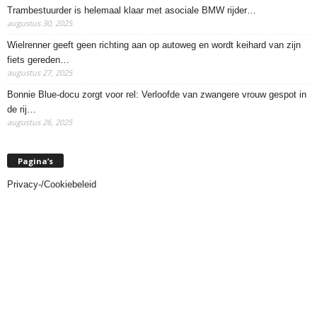
Trambestuurder is helemaal klaar met asociale BMW rijder…
augustus 30, 2025
Wielrenner geeft geen richting aan op autoweg en wordt keihard van zijn
fiets gereden…
augustus 27, 2025
Bonnie Blue-docu zorgt voor rel: Verloofde van zwangere vrouw gespot in
de rij…
augustus 26, 2025
Pagina’s
Privacy-/Cookiebeleid