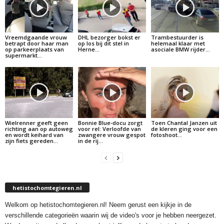
Vreemdgaande vrouw
DHL bezorger bokst er
Trambestuurder is
betrapt door haar man
op los bij dit stel in
helemaal klaar met
op parkeerplaats van
Herne…
asociale BMW rijder…
supermarkt…
Wielrenner geeft geen
Bonnie Blue-docu zorgt
Toen Chantal Janzen uit
richting aan op autoweg
voor rel: Verloofde van
de kleren ging voor een
en wordt keihard van
zwangere vrouw gespot
fotoshoot…
zijn fiets gereden…
in de rij…
hetistochomtegieren.nl
Welkom op hetistochomtegieren.nl! Neem gerust een kijkje in de
verschillende categorieën waarin wij de video's voor je hebben neergezet.