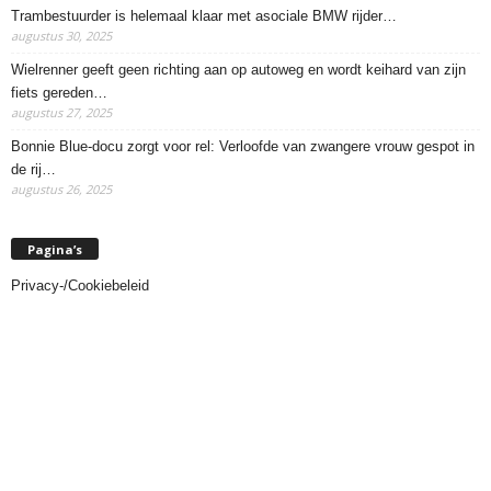
Trambestuurder is helemaal klaar met asociale BMW rijder…
augustus 30, 2025
Wielrenner geeft geen richting aan op autoweg en wordt keihard van zijn
fiets gereden…
augustus 27, 2025
Bonnie Blue-docu zorgt voor rel: Verloofde van zwangere vrouw gespot in
de rij…
augustus 26, 2025
Pagina’s
Privacy-/Cookiebeleid