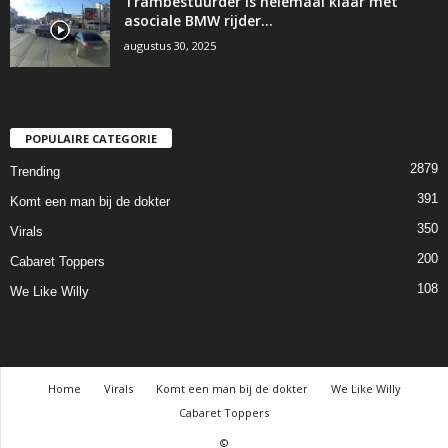
Trambestuurder is helemaal klaar met
asociale BMW rijder…
augustus 30, 2025
POPULAIRE CATEGORIE
2879
Trending
391
Komt een man bij de dokter
350
Virals
200
Cabaret Toppers
108
We Like Willy
Home
Virals
Komt een man bij de dokter
We Like Willy
Cabaret Toppers
©