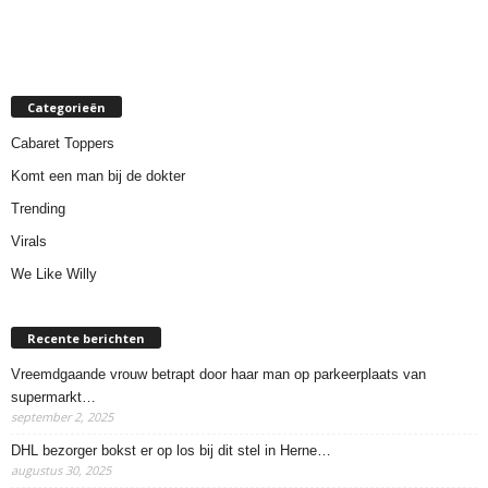
Categorieën
Cabaret Toppers
Komt een man bij de dokter
Trending
Virals
We Like Willy
Recente berichten
Vreemdgaande vrouw betrapt door haar man op parkeerplaats van
supermarkt…
september 2, 2025
DHL bezorger bokst er op los bij dit stel in Herne…
augustus 30, 2025