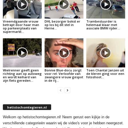
Vreemdgaande vrouw
DHL bezorger bokst er
Trambestuurder is
betrapt door haar man
op los bij dit stel in
helemaal klaar met
op parkeerplaats van
Herne…
asociale BMW rijder…
supermarkt…
Wielrenner geeft geen
Bonnie Blue-docu zorgt
Toen Chantal Janzen uit
richting aan op autoweg
voor rel: Verloofde van
de kleren ging voor een
en wordt keihard van
zwangere vrouw gespot
fotoshoot…
zijn fiets gereden…
in de rij…
hetistochomtegieren.nl
Welkom op hetistochomtegieren.nl! Neem gerust een kijkje in de
verschillende categorieën waarin wij de video's voor je hebben neergezet.