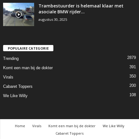
Trambestuurder is helemaal klaar met
asociale BMW rijder…
augustus 30, 2025
POPULAIRE CATEGORIE
2879
Trending
391
Komt een man bij de dokter
350
Virals
200
Cabaret Toppers
108
We Like Willy
Home
Virals
Komt een man bij de dokter
We Like Willy
Cabaret Toppers