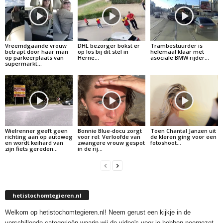
Vreemdgaande vrouw
DHL bezorger bokst er
Trambestuurder is
betrapt door haar man
op los bij dit stel in
helemaal klaar met
op parkeerplaats van
Herne…
asociale BMW rijder…
supermarkt…
Wielrenner geeft geen
Bonnie Blue-docu zorgt
Toen Chantal Janzen uit
richting aan op autoweg
voor rel: Verloofde van
de kleren ging voor een
en wordt keihard van
zwangere vrouw gespot
fotoshoot…
zijn fiets gereden…
in de rij…
hetistochomtegieren.nl
Welkom op hetistochomtegieren.nl! Neem gerust een kijkje in de
verschillende categorieën waarin wij de video's voor je hebben neergezet.