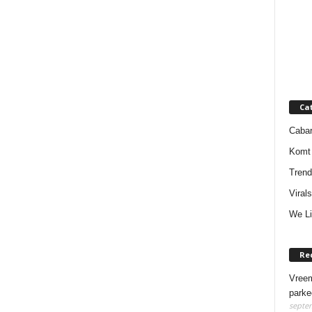
Ca
Cabar
Komt 
Trend
Virals
We Li
Re
Vreem
parke
septem