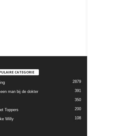
PULAIRE CATEGORIE
2879
ing
391
een man bij de dokter
350
200
et Toppers
108
ke Willy