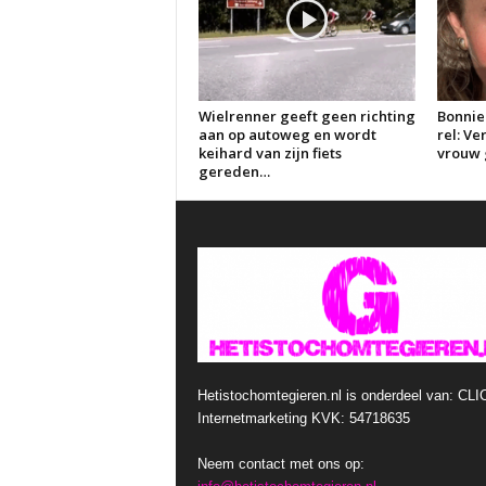
Wielrenner geeft geen richting
Bonnie
aan op autoweg en wordt
rel: V
keihard van zijn fiets
vrouw g
gereden…
Hetistochomtegieren.nl is onderdeel van: CLI
Internetmarketing KVK: 54718635
Neem contact met ons op: