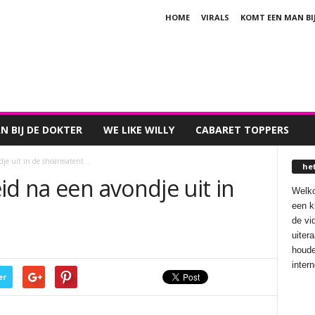
HOME
VIRALS
KOMT EEN MAN BI
 BIJ DE DOKTER
WE LIKE WILLY
CABARET TOPPERS
dje uit in de shoarmatent…
he
id na een avondje uit in
Welko
een k
de vi
uiter
houde
inter
er