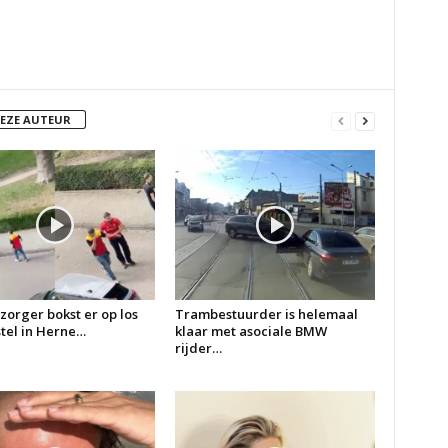
DEZE AUTEUR
zorger bokst er op los
Trambestuurder is helemaal
 stel in Herne…
klaar met asociale BMW
rijder…