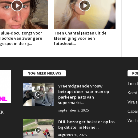
 Blue-docu zorgt voor
Toen Chantal Janzen uit de
erloofde van zwangere
kleren ging voor een
espot in de rij…
fotoshoot…
NOG MEER NIEUWS
PO
Trend
Vreemdgaande vrouw
betrapt door haar man op
Komt 
parkeerplaats van
supermarkt…
Virals
september 2, 2025
Cabar
CK
We Li
DHL bezorger bokst er op los
bij dit stel in Herne…
augustus 30, 2025