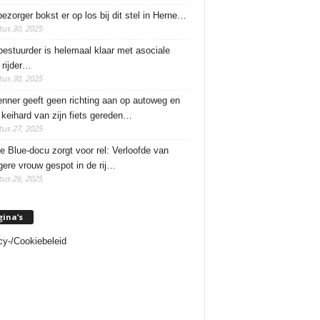
ezorger bokst er op los bij dit stel in Herne…
us 30, 2025
estuurder is helemaal klaar met asociale
rijder…
us 30, 2025
enner geeft geen richting aan op autoweg en
 keihard van zijn fiets gereden…
us 27, 2025
e Blue-docu zorgt voor rel: Verloofde van
ere vrouw gespot in de rij…
us 26, 2025
gina’s
cy-/Cookiebeleid