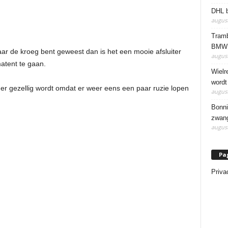
DHL b
august
Tramb
BMW 
aar de kroeg bent geweest dan is het een mooie afsluiter
august
atent te gaan.
Wielr
wordt
der gezellig wordt omdat er weer eens een paar ruzie lopen
august
Bonni
zwang
august
Pa
Priva