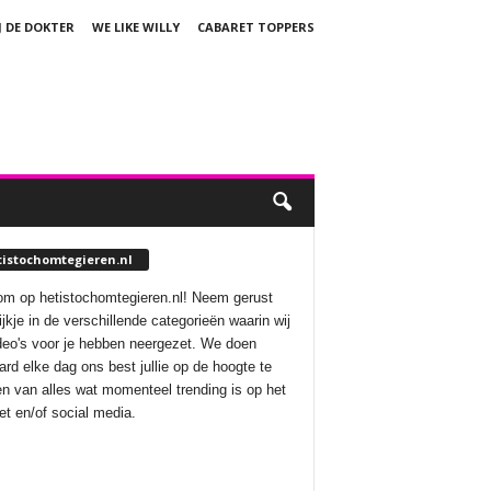
J DE DOKTER
WE LIKE WILLY
CABARET TOPPERS
tistochomtegieren.nl
m op hetistochomtegieren.nl! Neem gerust
ijkje in de verschillende categorieën waarin wij
deo's voor je hebben neergezet. We doen
aard elke dag ons best jullie op de hoogte te
n van alles wat momenteel trending is op het
net en/of social media.