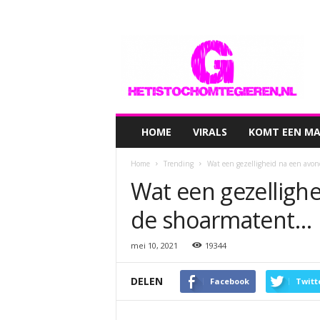
hetistochomtegieren.nl
HOME
VIRALS
KOMT EEN MAN
Home
Trending
Wat een gezelligheid na een avon
Wat een gezellighe
de shoarmatent…
mei 10, 2021
19344
DELEN
Facebook
Twitt