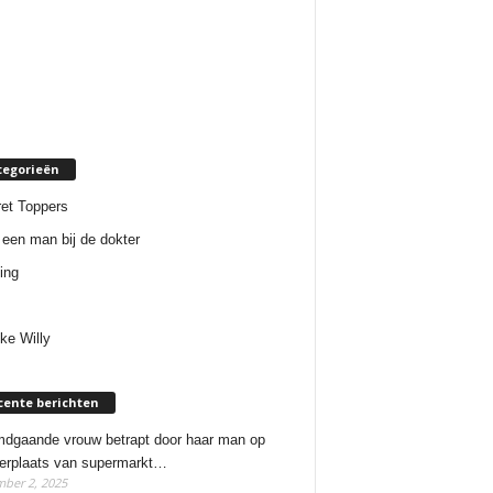
tegorieën
et Toppers
een man bij de dokter
ing
ke Willy
cente berichten
dgaande vrouw betrapt door haar man op
erplaats van supermarkt…
ber 2, 2025