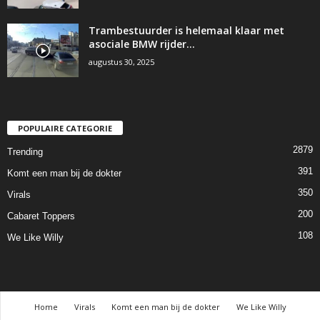
Trambestuurder is helemaal klaar met
asociale BMW rijder…
augustus 30, 2025
POPULAIRE CATEGORIE
2879
Trending
391
Komt een man bij de dokter
350
Virals
200
Cabaret Toppers
108
We Like Willy
Home
Virals
Komt een man bij de dokter
We Like Willy