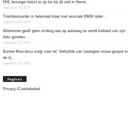
DHL bezorger bokst er op los bij dit stel in Herne…
augustus 30, 2025
Trambestuurder is helemaal klaar met asociale BMW rijder…
augustus 30, 2025
Wielrenner geeft geen richting aan op autoweg en wordt keihard van zijn
fiets gereden…
augustus 27, 2025
Bonnie Blue-docu zorgt voor rel: Verloofde van zwangere vrouw gespot in
de rij…
augustus 26, 2025
Pagina’s
Privacy-/Cookiebeleid