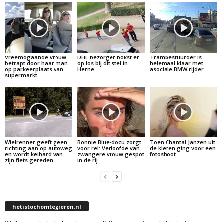
Vreemdgaande vrouw
DHL bezorger bokst er
Trambestuurder is
betrapt door haar man
op los bij dit stel in
helemaal klaar met
op parkeerplaats van
Herne…
asociale BMW rijder…
supermarkt…
Wielrenner geeft geen
Bonnie Blue-docu zorgt
Toen Chantal Janzen uit
richting aan op autoweg
voor rel: Verloofde van
de kleren ging voor een
en wordt keihard van
zwangere vrouw gespot
fotoshoot…
zijn fiets gereden…
in de rij…
hetistochomtegieren.nl