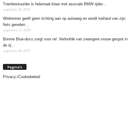
Trambestuurder is helemaal klaar met asociale BMW rijder…
augustus 30, 2025
Wielrenner geeft geen richting aan op autoweg en wordt keihard van zijn
fiets gereden…
augustus 27, 2025
Bonnie Blue-docu zorgt voor rel: Verloofde van zwangere vrouw gespot in
de rij…
augustus 26, 2025
Pagina’s
Privacy-/Cookiebeleid