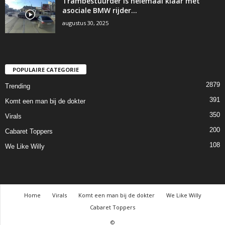
Trambestuurder is helemaal klaar met
asociale BMW rijder…
augustus 30, 2025
POPULAIRE CATEGORIE
2879
Trending
391
Komt een man bij de dokter
350
Virals
200
Cabaret Toppers
108
We Like Willy
Home
Virals
Komt een man bij de dokter
We Like Willy
Cabaret Toppers
©