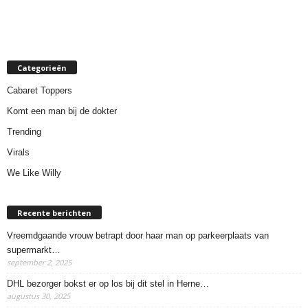
Categorieën
Cabaret Toppers
Komt een man bij de dokter
Trending
Virals
We Like Willy
Recente berichten
Vreemdgaande vrouw betrapt door haar man op parkeerplaats van
supermarkt…
september 2, 2025
DHL bezorger bokst er op los bij dit stel in Herne…
augustus 30, 2025