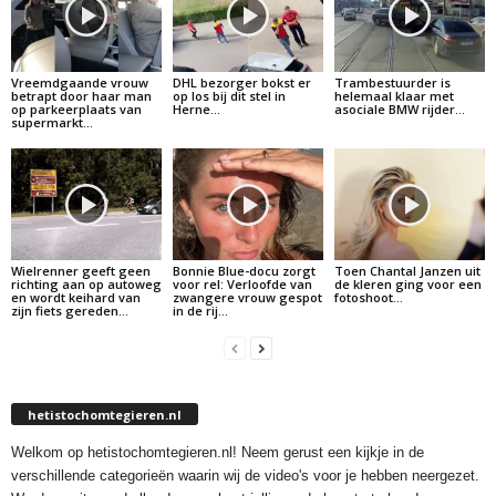
Vreemdgaande vrouw
DHL bezorger bokst er
Trambestuurder is
betrapt door haar man
op los bij dit stel in
helemaal klaar met
op parkeerplaats van
Herne…
asociale BMW rijder…
supermarkt…
Wielrenner geeft geen
Bonnie Blue-docu zorgt
Toen Chantal Janzen uit
richting aan op autoweg
voor rel: Verloofde van
de kleren ging voor een
en wordt keihard van
zwangere vrouw gespot
fotoshoot…
zijn fiets gereden…
in de rij…
hetistochomtegieren.nl
Welkom op hetistochomtegieren.nl! Neem gerust een kijkje in de
verschillende categorieën waarin wij de video's voor je hebben neergezet.