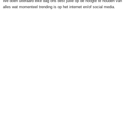
We doen uiteraard elke dag ons best jullie op de hoogte te houden van
alles wat momenteel trending is op het internet en/of social media.