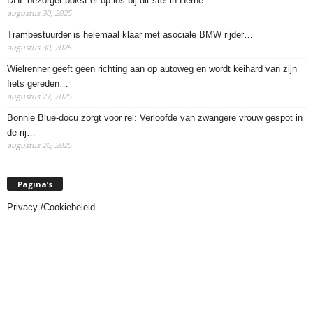
DHL bezorger bokst er op los bij dit stel in Herne…
augustus 30, 2025
Trambestuurder is helemaal klaar met asociale BMW rijder…
augustus 30, 2025
Wielrenner geeft geen richting aan op autoweg en wordt keihard van zijn
fiets gereden…
augustus 27, 2025
Bonnie Blue-docu zorgt voor rel: Verloofde van zwangere vrouw gespot in
de rij…
augustus 26, 2025
Pagina’s
Privacy-/Cookiebeleid