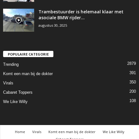
Trambestuurder is helemaal klaar met
asociale BMW rijder…
augustus 30, 2025
POPULAIRE CATEGORIE
2879
Trending
391
Komt een man bij de dokter
350
Virals
200
Cabaret Toppers
108
We Like Willy
Home
Virals
Komt een man bij de dokter
We Like Willy