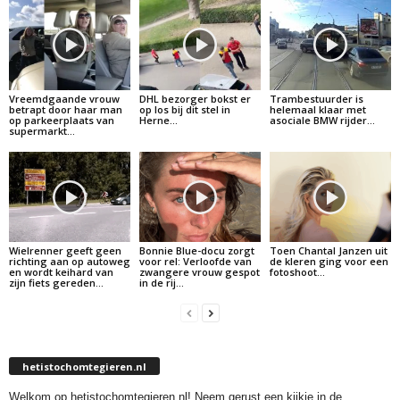
Vreemdgaande vrouw
DHL bezorger bokst er
Trambestuurder is
betrapt door haar man
op los bij dit stel in
helemaal klaar met
op parkeerplaats van
Herne…
asociale BMW rijder…
supermarkt…
Wielrenner geeft geen
Bonnie Blue-docu zorgt
Toen Chantal Janzen uit
richting aan op autoweg
voor rel: Verloofde van
de kleren ging voor een
en wordt keihard van
zwangere vrouw gespot
fotoshoot…
zijn fiets gereden…
in de rij…
hetistochomtegieren.nl
Welkom op hetistochomtegieren.nl! Neem gerust een kijkje in de