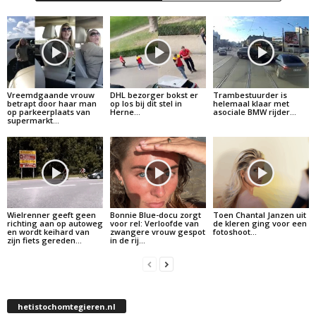
Vreemdgaande vrouw
DHL bezorger bokst er
Trambestuurder is
betrapt door haar man
op los bij dit stel in
helemaal klaar met
op parkeerplaats van
Herne…
asociale BMW rijder…
supermarkt…
Wielrenner geeft geen
Bonnie Blue-docu zorgt
Toen Chantal Janzen uit
richting aan op autoweg
voor rel: Verloofde van
de kleren ging voor een
en wordt keihard van
zwangere vrouw gespot
fotoshoot…
zijn fiets gereden…
in de rij…
hetistochomtegieren.nl