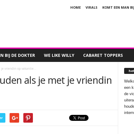
HOME
VIRALS
KOMT EEN MAN BI
 BIJ DE DOKTER
WE LIKE WILLY
CABARET TOPPERS
 je vriendin op vakantie...
he
uden als je met je vriendin
Welko
een k
de vi
uiter
houde
inter
er