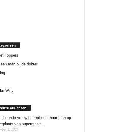
tegorieën
et Toppers
een man bij de dokter
ing
ke Willy
cente berichten
dgaande vrouw betrapt door haar man op
erplaats van supermarkt…
ber 2, 2025