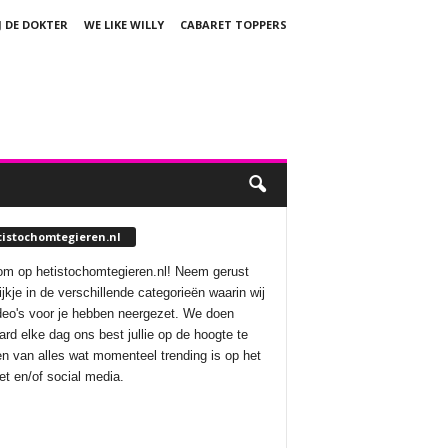
J DE DOKTER
WE LIKE WILLY
CABARET TOPPERS
tistochomtegieren.nl
m op hetistochomtegieren.nl! Neem gerust
ijkje in de verschillende categorieën waarin wij
deo's voor je hebben neergezet. We doen
aard elke dag ons best jullie op de hoogte te
n van alles wat momenteel trending is op het
net en/of social media.