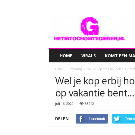
hetistochomtegieren.nl
HOME
VIRALS
KOMT EEN MAN
Home
Trending
Wel je kop erbij houden als je met
Wel je kop erbij ho
op vakantie bent…
juli 16, 2020
33242
DELEN
Facebook
Twitt