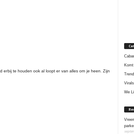
Ca
Cabar
Komt 
 erbij te houden ook al loopt er van alles om je heen. Zijn
Trend
Virals
We Li
Re
Vreem
parke
septem