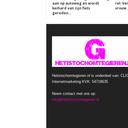
aan op autoweg en wordt
rel: V
keihard van zijn fiets
vrouw g
gereden…
Hetistochomtegieren.nl is onderdeel van: CLI
Internetmarketing KVK: 54718635
Neem contact met ons op:
info@hetistochomtegieren.nl