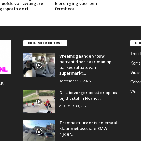
erloofde van zwangere
kleren ging voor een
espot in de rij…
fotoshoot…
NOG MEER NIEUWS
PO
Trend
Vreemdgaande vrouw
betrapt door haar man op
Komt 
parkeerplaats van
supermarkt…
Virals
september 2, 2025
Cabar
CK
We Li
DHL bezorger bokst er op los
bij dit stel in Herne…
augustus 30, 2025
Trambestuurder is helemaal
klaar met asociale BMW
rijder…