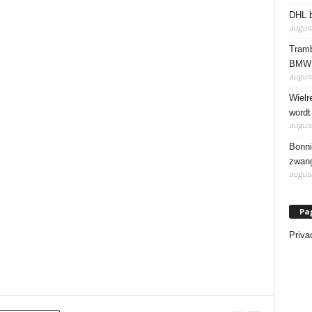
DHL b
august
Tramb
BMW 
august
Wielr
wordt
august
Bonni
zwang
august
Pa
Priva