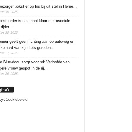
ezorger bokst er op los bij dit stel in Herne…
us 30, 2025
estuurder is helemaal klaar met asociale
rijder…
us 30, 2025
enner geeft geen richting aan op autoweg en
 keihard van zijn fiets gereden…
us 27, 2025
e Blue-docu zorgt voor rel: Verloofde van
ere vrouw gespot in de rij…
us 26, 2025
gina’s
cy-/Cookiebeleid