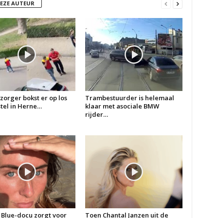
DEZE AUTEUR
zorger bokst er op los
Trambestuurder is helemaal
 stel in Herne…
klaar met asociale BMW
rijder…
 Blue-docu zorgt voor
Toen Chantal Janzen uit de