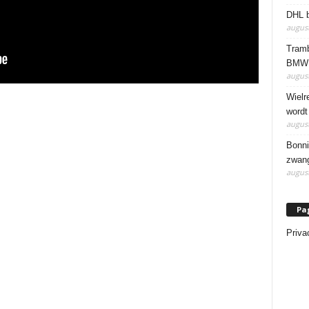
DHL b
august
Tramb
BMW 
august
Wielr
wordt
august
Bonni
zwang
august
Pa
Priva