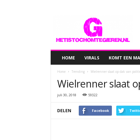
hetistochomtegieren.nl
HOME
VIRALS
KOMT EEN MAN
Home
Trending
Wielrenner slaat op dak van polit
Wielrenner slaat o
juli 30, 2018
59322
DELEN
Facebook
Twitt