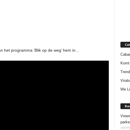
Ca
 van het programma ‘Blik op de weg’ hem in…
Cabar
Komt 
Trend
Virals
We Li
Re
Vreem
parke
septem