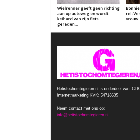
Wielrenner geeft geen richting
Bonnie
aan op autoweg en wordt
rel: V
keihard van zijn fiets
vrouw g
gereden…
Hetistochomtegieren.nl is onderdeel van: CLI
Internetmarketing KVK: 54718635
Neem contact met ons op:
info@hetistochomtegieren.nl