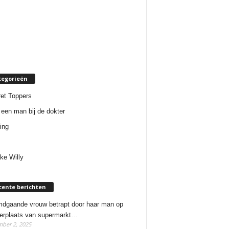
tegorieën
et Toppers
een man bij de dokter
ing
ke Willy
cente berichten
dgaande vrouw betrapt door haar man op
erplaats van supermarkt…
ber 2, 2025