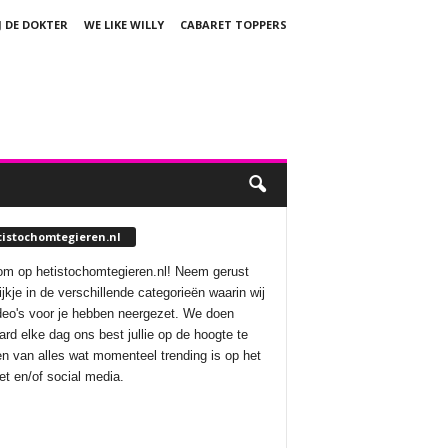
J DE DOKTER
WE LIKE WILLY
CABARET TOPPERS
tistochomtegieren.nl
m op hetistochomtegieren.nl! Neem gerust
ijkje in de verschillende categorieën waarin wij
deo's voor je hebben neergezet. We doen
aard elke dag ons best jullie op de hoogte te
n van alles wat momenteel trending is op het
net en/of social media.