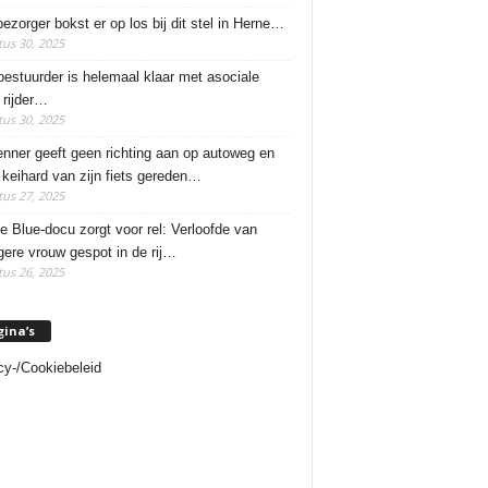
ezorger bokst er op los bij dit stel in Herne…
us 30, 2025
estuurder is helemaal klaar met asociale
rijder…
us 30, 2025
enner geeft geen richting aan op autoweg en
 keihard van zijn fiets gereden…
us 27, 2025
e Blue-docu zorgt voor rel: Verloofde van
ere vrouw gespot in de rij…
us 26, 2025
gina’s
cy-/Cookiebeleid