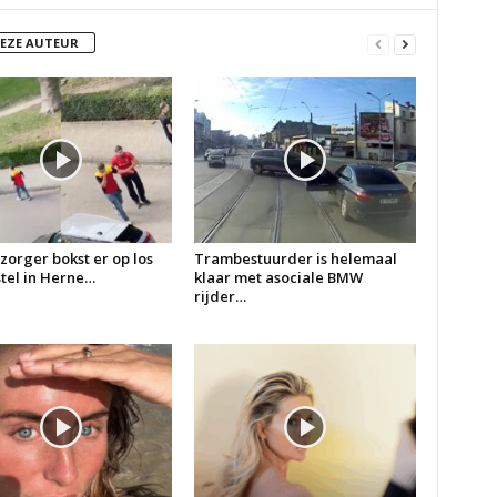
DEZE AUTEUR
zorger bokst er op los
Trambestuurder is helemaal
 stel in Herne…
klaar met asociale BMW
rijder…