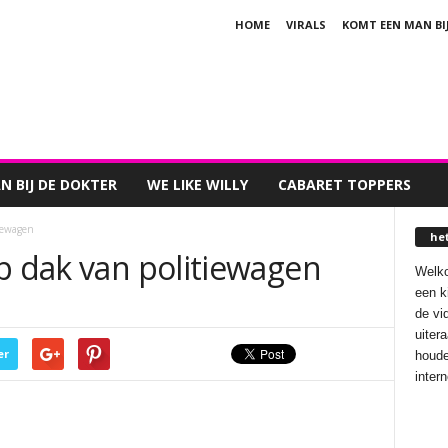
HOME
VIRALS
KOMT EEN MAN BI
 BIJ DE DOKTER
WE LIKE WILLY
CABARET TOPPERS
iewagen
he
p dak van politiewagen
Welko
een k
de vi
uiter
er
houde
inter