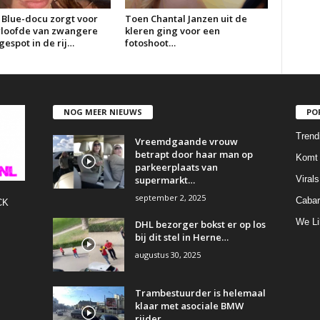
 Blue-docu zorgt voor
Toen Chantal Janzen uit de
erloofde van zwangere
kleren ging voor een
espot in de rij…
fotoshoot…
NOG MEER NIEUWS
PO
Trend
Vreemdgaande vrouw
betrapt door haar man op
Komt 
parkeerplaats van
supermarkt…
Virals
september 2, 2025
Cabar
CK
We Li
DHL bezorger bokst er op los
bij dit stel in Herne…
augustus 30, 2025
Trambestuurder is helemaal
klaar met asociale BMW
rijder…