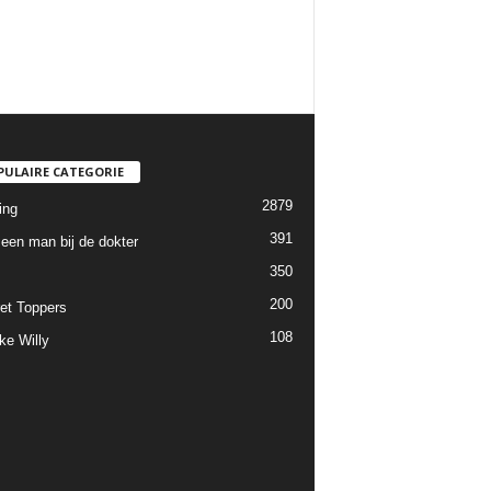
PULAIRE CATEGORIE
2879
ing
391
een man bij de dokter
350
200
et Toppers
108
ke Willy