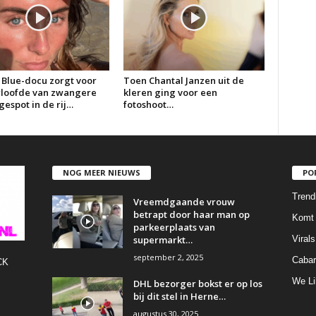
 Blue-docu zorgt voor
Toen Chantal Janzen uit de
erloofde van zwangere
kleren ging voor een
espot in de rij…
fotoshoot…
NOG MEER NIEUWS
PO
Trend
Vreemdgaande vrouw
betrapt door haar man op
Komt 
parkeerplaats van
supermarkt…
Virals
september 2, 2025
Cabar
CK
We Li
DHL bezorger bokst er op los
bij dit stel in Herne…
augustus 30, 2025