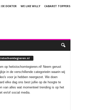
J DE DOKTER
WE LIKE WILLY
CABARET TOPPERS
tistochomtegieren.nl
m op hetistochomtegieren.nl! Neem gerust
ijkje in de verschillende categorieën waarin wij
deo's voor je hebben neergezet. We doen
aard elke dag ons best jullie op de hoogte te
n van alles wat momenteel trending is op het
net en/of social media.