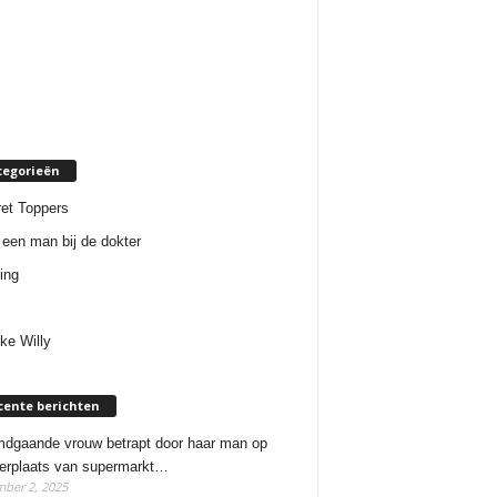
tegorieën
et Toppers
een man bij de dokter
ing
ke Willy
cente berichten
dgaande vrouw betrapt door haar man op
erplaats van supermarkt…
ber 2, 2025