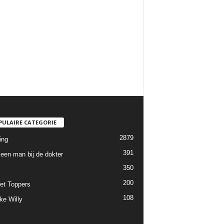
PULAIRE CATEGORIE
2879
ing
391
een man bij de dokter
350
200
et Toppers
108
ke Willy