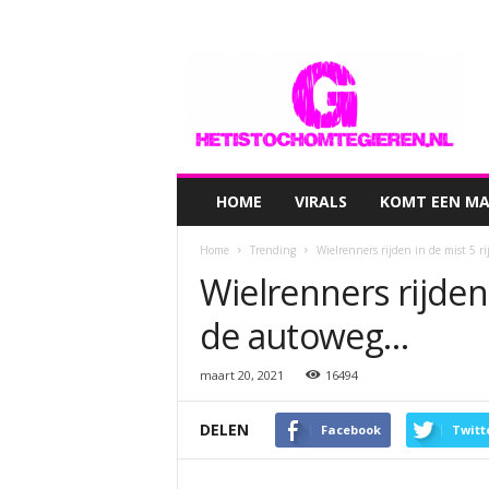
hetistochomtegieren.nl
HOME
VIRALS
KOMT EEN MAN
Home
Trending
Wielrenners rijden in de mist 5 r
Wielrenners rijden 
de autoweg…
maart 20, 2021
16494
DELEN
Facebook
Twitt