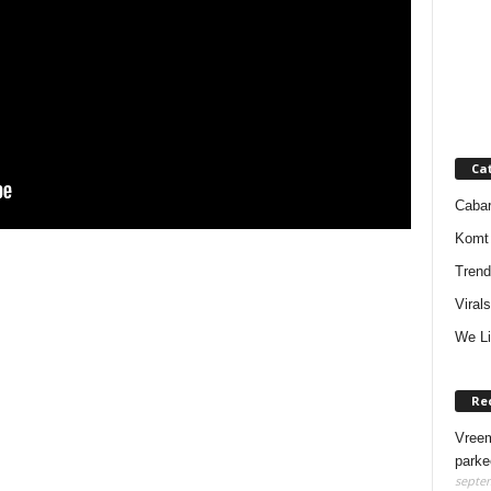
Ca
Cabar
Komt 
Trend
Virals
We Li
Re
Vreem
parke
septem