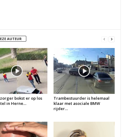
DEZE AUTEUR
zorger bokst er op los
Trambestuurder is helemaal
 stel in Herne…
klaar met asociale BMW
rijder…