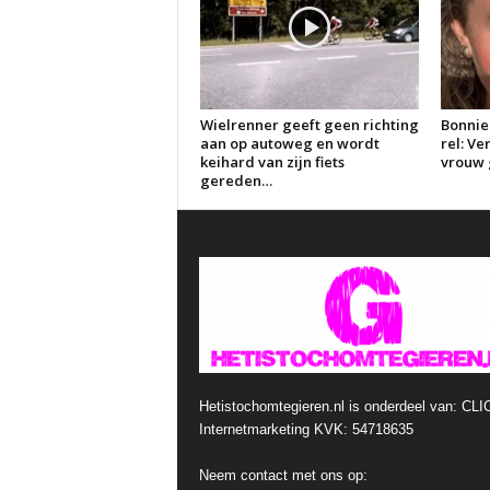
Wielrenner geeft geen richting
Bonnie
aan op autoweg en wordt
rel: V
keihard van zijn fiets
vrouw g
gereden…
Hetistochomtegieren.nl is onderdeel van: CLI
Internetmarketing KVK: 54718635
Neem contact met ons op: