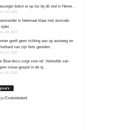
ezorger bokst er op los bij dit stel in Herne…
us 30, 2025
estuurder is helemaal klaar met asociale
rijder…
us 30, 2025
enner geeft geen richting aan op autoweg en
 keihard van zijn fiets gereden…
us 27, 2025
e Blue-docu zorgt voor rel: Verloofde van
ere vrouw gespot in de rij…
us 26, 2025
gina’s
cy-/Cookiebeleid