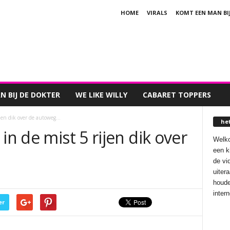
HOME
VIRALS
KOMT EEN MAN BI
 BIJ DE DOKTER
WE LIKE WILLY
CABARET TOPPERS
ijen dik over de autoweg…
he
in de mist 5 rijen dik over
Welko
een k
de vi
uiter
houde
inter
er