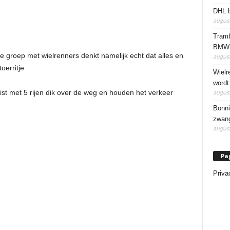
DHL b
august
Tramb
BMW 
ze groep met wielrenners denkt namelijk echt dat alles en
august
oerritje
Wielr
wordt
august
mist met 5 rijen dik over de weg en houden het verkeer
Bonni
zwang
august
Pa
Priva