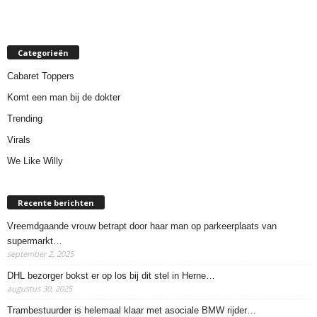
Categorieën
Cabaret Toppers
Komt een man bij de dokter
Trending
Virals
We Like Willy
Recente berichten
Vreemdgaande vrouw betrapt door haar man op parkeerplaats van
supermarkt…
september 2, 2025
DHL bezorger bokst er op los bij dit stel in Herne…
augustus 30, 2025
Trambestuurder is helemaal klaar met asociale BMW rijder…