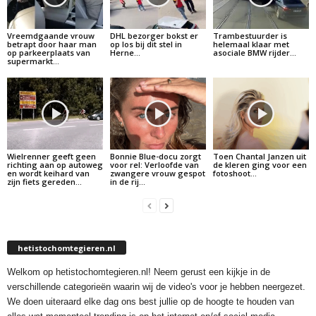
Vreemdgaande vrouw
DHL bezorger bokst er
Trambestuurder is
betrapt door haar man
op los bij dit stel in
helemaal klaar met
op parkeerplaats van
Herne…
asociale BMW rijder…
supermarkt…
Wielrenner geeft geen
Bonnie Blue-docu zorgt
Toen Chantal Janzen uit
richting aan op autoweg
voor rel: Verloofde van
de kleren ging voor een
en wordt keihard van
zwangere vrouw gespot
fotoshoot…
zijn fiets gereden…
in de rij…
hetistochomtegieren.nl
Welkom op hetistochomtegieren.nl! Neem gerust een kijkje in de
verschillende categorieën waarin wij de video's voor je hebben neergezet.
We doen uiteraard elke dag ons best jullie op de hoogte te houden van