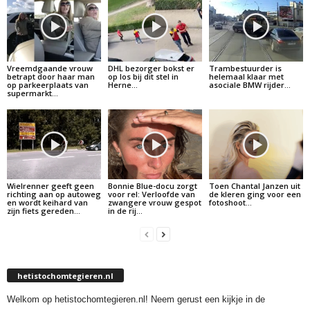
Vreemdgaande vrouw
DHL bezorger bokst er
Trambestuurder is
betrapt door haar man
op los bij dit stel in
helemaal klaar met
op parkeerplaats van
Herne…
asociale BMW rijder…
supermarkt…
Wielrenner geeft geen
Bonnie Blue-docu zorgt
Toen Chantal Janzen uit
richting aan op autoweg
voor rel: Verloofde van
de kleren ging voor een
en wordt keihard van
zwangere vrouw gespot
fotoshoot…
zijn fiets gereden…
in de rij…
hetistochomtegieren.nl
Welkom op hetistochomtegieren.nl! Neem gerust een kijkje in de