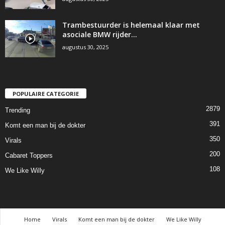
Trambestuurder is helemaal klaar met
asociale BMW rijder…
augustus 30, 2025
POPULAIRE CATEGORIE
2879
Trending
391
Komt een man bij de dokter
350
Virals
200
Cabaret Toppers
108
We Like Willy
Home
Virals
Komt een man bij de dokter
We Like Willy