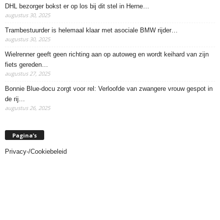
DHL bezorger bokst er op los bij dit stel in Herne…
augustus 30, 2025
Trambestuurder is helemaal klaar met asociale BMW rijder…
augustus 30, 2025
Wielrenner geeft geen richting aan op autoweg en wordt keihard van zijn
fiets gereden…
augustus 27, 2025
Bonnie Blue-docu zorgt voor rel: Verloofde van zwangere vrouw gespot in
de rij…
augustus 26, 2025
Pagina’s
Privacy-/Cookiebeleid