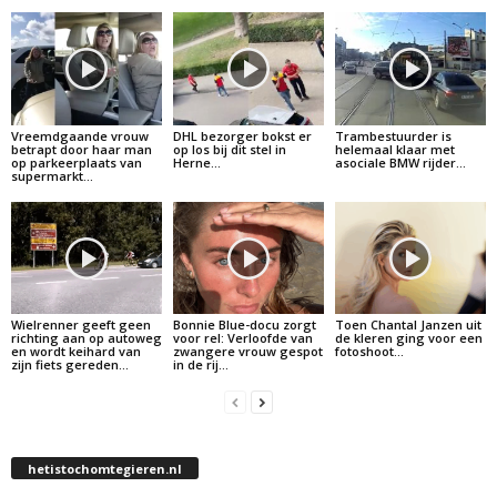
Vreemdgaande vrouw
DHL bezorger bokst er
Trambestuurder is
betrapt door haar man
op los bij dit stel in
helemaal klaar met
op parkeerplaats van
Herne…
asociale BMW rijder…
supermarkt…
Wielrenner geeft geen
Bonnie Blue-docu zorgt
Toen Chantal Janzen uit
richting aan op autoweg
voor rel: Verloofde van
de kleren ging voor een
en wordt keihard van
zwangere vrouw gespot
fotoshoot…
zijn fiets gereden…
in de rij…
hetistochomtegieren.nl