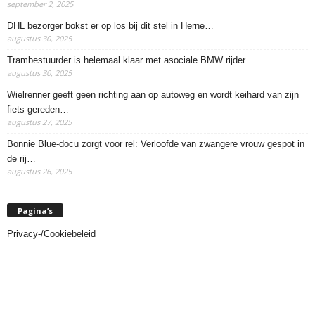
september 2, 2025
DHL bezorger bokst er op los bij dit stel in Herne…
augustus 30, 2025
Trambestuurder is helemaal klaar met asociale BMW rijder…
augustus 30, 2025
Wielrenner geeft geen richting aan op autoweg en wordt keihard van zijn
fiets gereden…
augustus 27, 2025
Bonnie Blue-docu zorgt voor rel: Verloofde van zwangere vrouw gespot in
de rij…
augustus 26, 2025
Pagina’s
Privacy-/Cookiebeleid