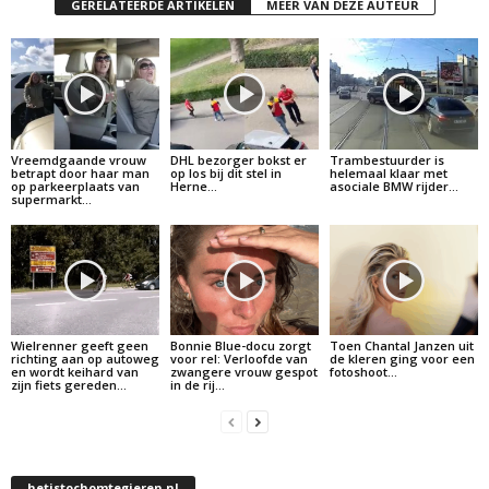
GERELATEERDE ARTIKELEN
MEER VAN DEZE AUTEUR
Vreemdgaande vrouw
DHL bezorger bokst er
Trambestuurder is
betrapt door haar man
op los bij dit stel in
helemaal klaar met
op parkeerplaats van
Herne…
asociale BMW rijder…
supermarkt…
Wielrenner geeft geen
Bonnie Blue-docu zorgt
Toen Chantal Janzen uit
richting aan op autoweg
voor rel: Verloofde van
de kleren ging voor een
en wordt keihard van
zwangere vrouw gespot
fotoshoot…
zijn fiets gereden…
in de rij…
hetistochomtegieren.nl