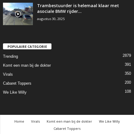
Trambestuurder is helemaal klaar met
asociale BMW rijder…
augustus 30, 2025
POPULAIRE CATEGORIE
2879
Trending
391
Komt een man bij de dokter
350
Virals
200
Cabaret Toppers
108
We Like Willy
Home
Virals
Komt een man bij de dokter
We Like Willy
Cabaret Toppers