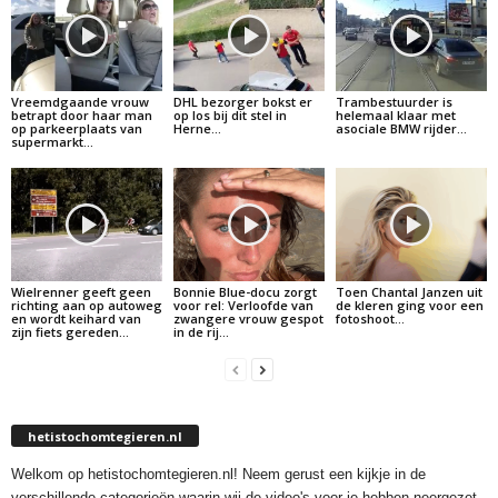
Vreemdgaande vrouw
DHL bezorger bokst er
Trambestuurder is
betrapt door haar man
op los bij dit stel in
helemaal klaar met
op parkeerplaats van
Herne…
asociale BMW rijder…
supermarkt…
Wielrenner geeft geen
Bonnie Blue-docu zorgt
Toen Chantal Janzen uit
richting aan op autoweg
voor rel: Verloofde van
de kleren ging voor een
en wordt keihard van
zwangere vrouw gespot
fotoshoot…
zijn fiets gereden…
in de rij…
hetistochomtegieren.nl
Welkom op hetistochomtegieren.nl! Neem gerust een kijkje in de
verschillende categorieën waarin wij de video's voor je hebben neergezet.