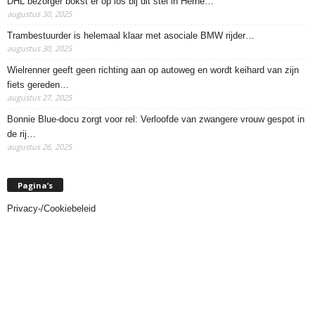
DHL bezorger bokst er op los bij dit stel in Herne…
augustus 30, 2025
Trambestuurder is helemaal klaar met asociale BMW rijder…
augustus 30, 2025
Wielrenner geeft geen richting aan op autoweg en wordt keihard van zijn
fiets gereden…
augustus 27, 2025
Bonnie Blue-docu zorgt voor rel: Verloofde van zwangere vrouw gespot in
de rij…
augustus 26, 2025
Pagina’s
Privacy-/Cookiebeleid