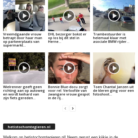
Vreemdgaande vrouw
DHL bezorger bokst er
Trambestuurder is
betrapt door haar man
op los bij dit stel in
helemaal klaar met
op parkeerplaats van
Herne…
asociale BMW rijder…
supermarkt…
Wielrenner geeft geen
Bonnie Blue-docu zorgt
Toen Chantal Janzen uit
richting aan op autoweg
voor rel: Verloofde van
de kleren ging voor een
en wordt keihard van
zwangere vrouw gespot
fotoshoot…
zijn fiets gereden…
in de rij…
hetistochomtegieren.nl
Welkom op hetistochomtegieren.nl! Neem gerust een kijkje in de