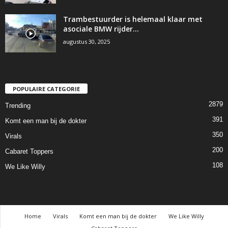
Trambestuurder is helemaal klaar met
asociale BMW rijder…
augustus 30, 2025
POPULAIRE CATEGORIE
2879
Trending
391
Komt een man bij de dokter
350
Virals
200
Cabaret Toppers
108
We Like Willy
Home
Virals
Komt een man bij de dokter
We Like Willy