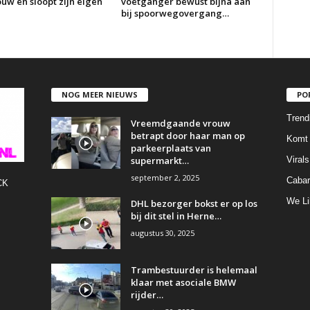
ouw en sloopt zijn eigen
voetganger bewust bijna aan
bij spoorwegovergang…
NOG MEER NIEUWS
PO
Trend
Vreemdgaande vrouw
betrapt door haar man op
Komt 
parkeerplaats van
supermarkt…
Virals
september 2, 2025
Cabar
CK
We Li
DHL bezorger bokst er op los
bij dit stel in Herne…
augustus 30, 2025
Trambestuurder is helemaal
klaar met asociale BMW
rijder…