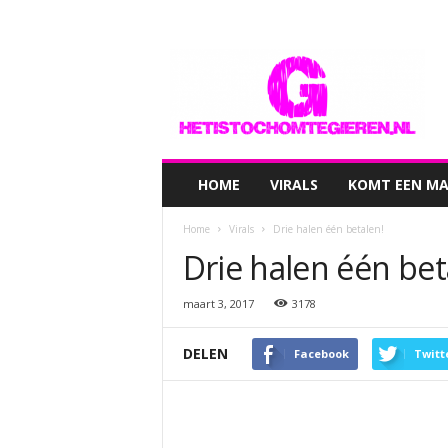
hetistochomtegieren.nl
HOME
VIRALS
KOMT EEN MAN
Home
Virals
Drie halen één betalen!
Drie halen één bet
maart 3, 2017
3178
DELEN
Facebook
Twitt