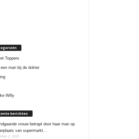
tegorieën
et Toppers
een man bij de dokter
ing
ke Willy
cente berichten
dgaande vrouw betrapt door haar man op
erplaats van supermarkt…
ber 2, 2025