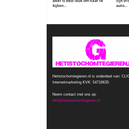
Beer is best leuk om naar te
zijn vr
kijken…
auto…
Hetistochomtegieren.nl is onderdeel van: CLI
Internetmarketing KVK: 54718635
Neem contact met ons op:
info@hetistochomtegieren.nl