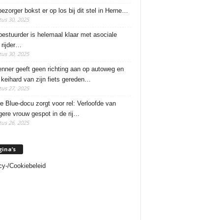
ezorger bokst er op los bij dit stel in Herne…
us 30, 2025
estuurder is helemaal klaar met asociale
rijder…
us 30, 2025
enner geeft geen richting aan op autoweg en
 keihard van zijn fiets gereden…
us 27, 2025
e Blue-docu zorgt voor rel: Verloofde van
ere vrouw gespot in de rij…
us 26, 2025
gina’s
cy-/Cookiebeleid