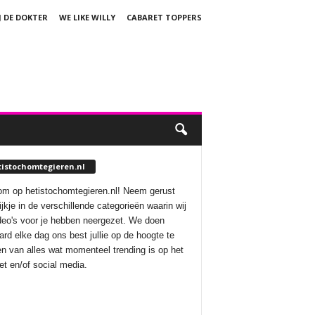
J DE DOKTER
WE LIKE WILLY
CABARET TOPPERS
tistochomtegieren.nl
m op hetistochomtegieren.nl! Neem gerust
ijkje in de verschillende categorieën waarin wij
deo's voor je hebben neergezet. We doen
aard elke dag ons best jullie op de hoogte te
n van alles wat momenteel trending is op het
net en/of social media.