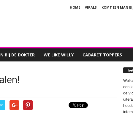
HOME
VIRALS
KOMT EEN MAN BI
 BIJ DE DOKTER
WE LIKE WILLY
CABARET TOPPERS
he
alen!
Welko
een k
de vi
uiter
er
houde
inter