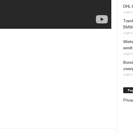
DHL b
august
Tramb
BMW 
august
Wielr
wordt
august
Bonni
zwang
august
Pa
Priva