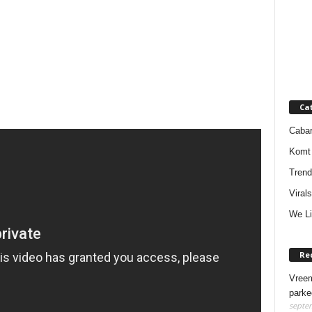
Ca
Cabar
Komt 
Trend
Virals
We Li
Re
Vreem
parke
septem