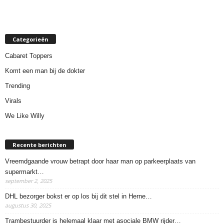
Categorieën
Cabaret Toppers
Komt een man bij de dokter
Trending
Virals
We Like Willy
Recente berichten
Vreemdgaande vrouw betrapt door haar man op parkeerplaats van
supermarkt…
september 2, 2025
DHL bezorger bokst er op los bij dit stel in Herne…
augustus 30, 2025
Trambestuurder is helemaal klaar met asociale BMW rijder…