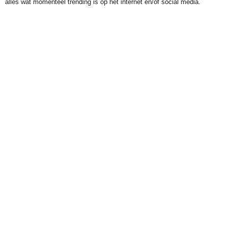
alles wat momenteel trending is op het internet en/of social media.