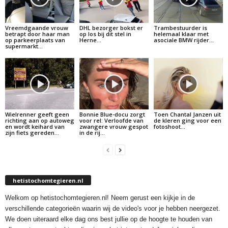
Vreemdgaande vrouw
DHL bezorger bokst er
Trambestuurder is
betrapt door haar man
op los bij dit stel in
helemaal klaar met
op parkeerplaats van
Herne…
asociale BMW rijder…
supermarkt…
Wielrenner geeft geen
Bonnie Blue-docu zorgt
Toen Chantal Janzen uit
richting aan op autoweg
voor rel: Verloofde van
de kleren ging voor een
en wordt keihard van
zwangere vrouw gespot
fotoshoot…
zijn fiets gereden…
in de rij…
hetistochomtegieren.nl
Welkom op hetistochomtegieren.nl! Neem gerust een kijkje in de
verschillende categorieën waarin wij de video's voor je hebben neergezet.
We doen uiteraard elke dag ons best jullie op de hoogte te houden van