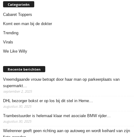
Categorieën
Cabaret Toppers
Komt een man bij de dokter
Trending
Virals
We Like Willy
Recente berichten
Vreemdgaande vrouw betrapt door haar man op parkeerplaats van
supermarkt…
september 2, 2025
DHL bezorger bokst er op los bij dit stel in Herne…
augustus 30, 2025
Trambestuurder is helemaal klaar met asociale BMW rijder…
augustus 30, 2025
Wielrenner geeft geen richting aan op autoweg en wordt keihard van zijn