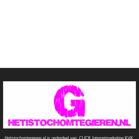
Hetistochomtegieren.nl is onderdeel van: CLICK Internetmarketing KVK: