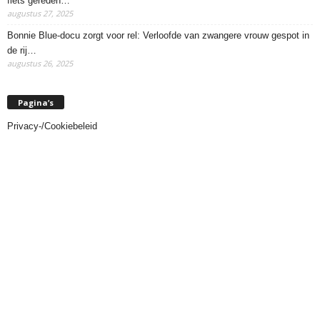
fiets gereden…
augustus 27, 2025
Bonnie Blue-docu zorgt voor rel: Verloofde van zwangere vrouw gespot in
de rij…
augustus 26, 2025
Pagina’s
Privacy-/Cookiebeleid