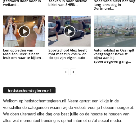
gestoord door boer in
zoeken in haar nieuwe
Nederland bleef het nog
weiland…
bikini van SHEIN…
lang onrustig in
Dortmund…
Een optreden van
Sportschool Alex heeft
Automobilist in Oss rijdt
Madison Beer is best
mot met zijn vrouw en
voetganger bewust
leuk om naar te kijken…
sloopt zijn eigen auto…
bijna aan bij
spoorwegovergang…
hetistochomtegieren.nl
Welkom op hetistochomtegieren.nl! Neem gerust een kijkje in de
verschillende categorieën waarin wij de video's voor je hebben neergezet.
We doen uiteraard elke dag ons best jullie op de hoogte te houden van
alles wat momenteel trending is op het internet en/of social media.