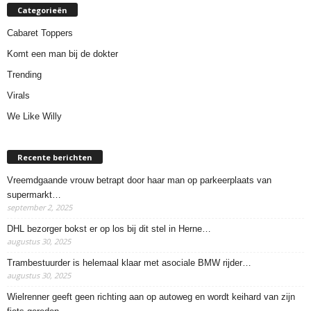
Categorieën
Cabaret Toppers
Komt een man bij de dokter
Trending
Virals
We Like Willy
Recente berichten
Vreemdgaande vrouw betrapt door haar man op parkeerplaats van
supermarkt…
september 2, 2025
DHL bezorger bokst er op los bij dit stel in Herne…
augustus 30, 2025
Trambestuurder is helemaal klaar met asociale BMW rijder…
augustus 30, 2025
Wielrenner geeft geen richting aan op autoweg en wordt keihard van zijn