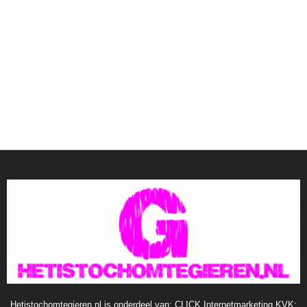
Hetistochomtegieren.nl is onderdeel van: CLICK Internetmarketing KVK: