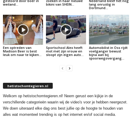
gestoord door boer in
zoeken in haar nieuwe
Nederland bleef het nog
weiland…
bikini van SHEIN…
lang onrustig in
Dortmund…
Een optreden van
Sportschool Alex heeft
Automobilist in Oss rijdt
Madison Beer is best
mot met zijn vrouw en
voetganger bewust
leuk om naar te kijken…
sloopt zijn eigen auto…
bijna aan bij
spoorwegovergang…
hetistochomtegieren.nl
Welkom op hetistochomtegieren.nl! Neem gerust een kijkje in de
verschillende categorieën waarin wij de video's voor je hebben neergezet.
We doen uiteraard elke dag ons best jullie op de hoogte te houden van
alles wat momenteel trending is op het internet en/of social media.