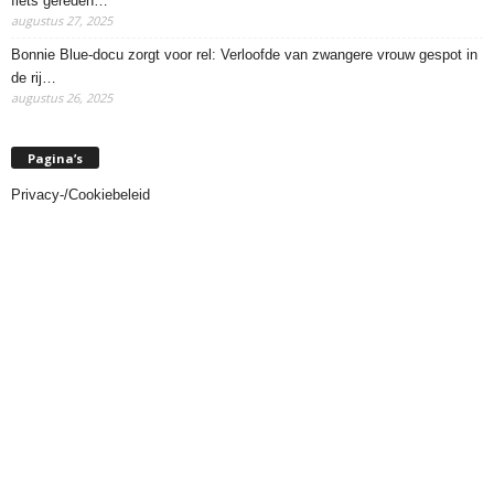
fiets gereden…
augustus 27, 2025
Bonnie Blue-docu zorgt voor rel: Verloofde van zwangere vrouw gespot in
de rij…
augustus 26, 2025
Pagina’s
Privacy-/Cookiebeleid