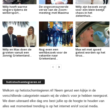
Willy heeft warme
De ongecensureerde
Willy zijn bezoek zorgt
vingers tijdens de
versie van de Zoom-
voor een klein beetje
wintersport…
meeting met Maxima
chaos in het
ziekenhuis…
Willy en Max doen de
Nog even een
Max wil met spoed
groeten vanuit een
werkbezoek voor de
getest worden op het
zonnig Griekenland…
vakantie naar
virus…
Griekenland…
hetistochomtegieren.nl
Welkom op hetistochomtegieren.nl! Neem gerust een kijkje in de
verschillende categorieën waarin wij de video's voor je hebben neergezet.
We doen uiteraard elke dag ons best jullie op de hoogte te houden van
alles wat momenteel trending is op het internet en/of social media.