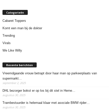
Categorieën
Cabaret Toppers
Komt een man bij de dokter
Trending
Virals
We Like Willy
Recente berichten
Vreemdgaande vrouw betrapt door haar man op parkeerplaats van
supermarkt…
september 2, 2025
DHL bezorger bokst er op los bij dit stel in Herne…
augustus 30, 2025
Trambestuurder is helemaal klaar met asociale BMW rijder…
augustus 30, 2025