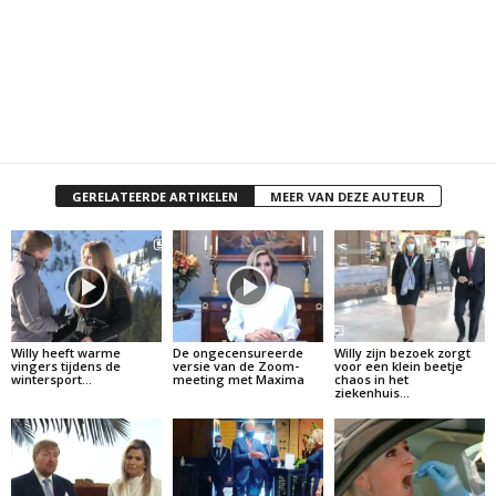
GERELATEERDE ARTIKELEN
MEER VAN DEZE AUTEUR
Willy heeft warme
De ongecensureerde
Willy zijn bezoek zorgt
vingers tijdens de
versie van de Zoom-
voor een klein beetje
wintersport…
meeting met Maxima
chaos in het
ziekenhuis…