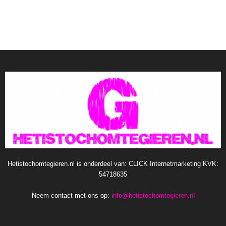
Hetistochomtegieren.nl is onderdeel van: CLICK Internetmarketing KVK:
54718635
Neem contact met ons op:
info@hetistochomtegieren.nl