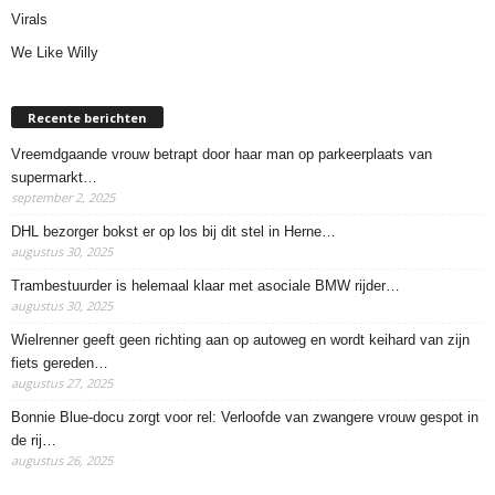
Virals
We Like Willy
Recente berichten
Vreemdgaande vrouw betrapt door haar man op parkeerplaats van
supermarkt…
september 2, 2025
DHL bezorger bokst er op los bij dit stel in Herne…
augustus 30, 2025
Trambestuurder is helemaal klaar met asociale BMW rijder…
augustus 30, 2025
Wielrenner geeft geen richting aan op autoweg en wordt keihard van zijn
fiets gereden…
augustus 27, 2025
Bonnie Blue-docu zorgt voor rel: Verloofde van zwangere vrouw gespot in
de rij…
augustus 26, 2025