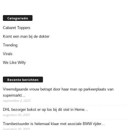
Categorieën
Cabaret Toppers
Komt een man bij de dokter
Trending
Virals
We Like Willy
Recente berichten
Vreemdgaande vrouw betrapt door haar man op parkeerplaats van
supermarkt…
september 2, 2025
DHL bezorger bokst er op los bij dit stel in Herne…
augustus 30, 2025
Trambestuurder is helemaal klaar met asociale BMW rijder…
augustus 30, 2025