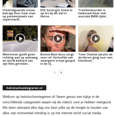
Vreemdgaande vrouw
DHL bezorger bokst er
Trambestuurder is
betrapt door haar man
op los bij dit stel in
helemaal klaar met
op parkeerplaats van
Herne…
asociale BMW rijder…
supermarkt…
Wielrenner geeft geen
Bonnie Blue-docu zorgt
Toen Chantal Janzen uit
richting aan op autoweg
voor rel: Verloofde van
de kleren ging voor een
en wordt keihard van
zwangere vrouw gespot
fotoshoot…
zijn fiets gereden…
in de rij…
hetistochomtegieren.nl
Welkom op hetistochomtegieren.nl! Neem gerust een kijkje in de
verschillende categorieën waarin wij de video's voor je hebben neergezet.
We doen uiteraard elke dag ons best jullie op de hoogte te houden van
alles wat momenteel trending is op het internet en/of social media.