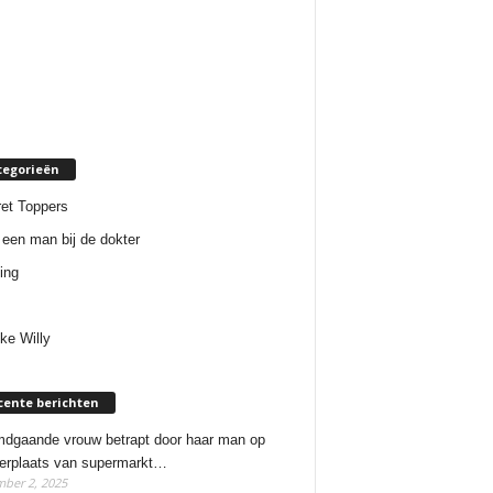
tegorieën
et Toppers
een man bij de dokter
ing
ke Willy
cente berichten
dgaande vrouw betrapt door haar man op
erplaats van supermarkt…
ber 2, 2025