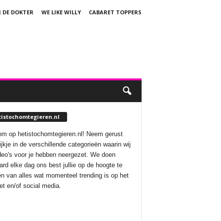
J DE DOKTER
WE LIKE WILLY
CABARET TOPPERS
tistochomtegieren.nl
m op hetistochomtegieren.nl! Neem gerust
ijkje in de verschillende categorieën waarin wij
deo's voor je hebben neergezet. We doen
aard elke dag ons best jullie op de hoogte te
n van alles wat momenteel trending is op het
net en/of social media.