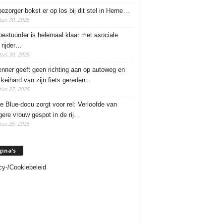
ezorger bokst er op los bij dit stel in Herne…
us 30, 2025
estuurder is helemaal klaar met asociale
rijder…
us 30, 2025
enner geeft geen richting aan op autoweg en
 keihard van zijn fiets gereden…
us 27, 2025
e Blue-docu zorgt voor rel: Verloofde van
ere vrouw gespot in de rij…
us 26, 2025
gina’s
cy-/Cookiebeleid