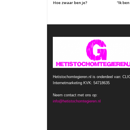
Hoe zwaar ben je?
“Ik be
Hetistochomtegieren.nl is onderdeel van: CLI
Internetmarketing KVK: 54718635
Neem contact met ons op:
info@hetistochomtegieren.nl