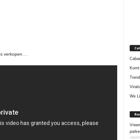
Ca
lles verkopen….
Cabar
Komt 
Trend
Virals
We Li
Re
Vreem
parke
septem