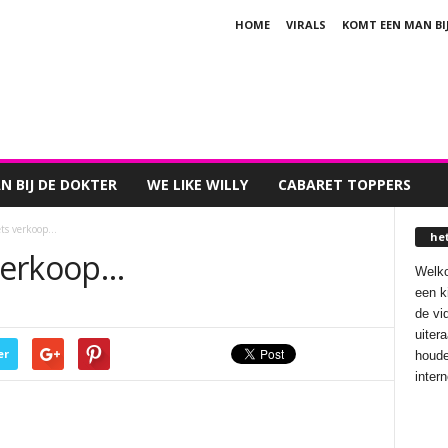
HOME
VIRALS
KOMT EEN MAN BI
 BIJ DE DOKTER
WE LIKE WILLY
CABARET TOPPERS
iets verkoop…
he
 verkoop…
Welko
een k
de vi
uiter
er
houde
inter