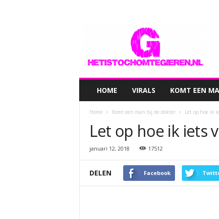
hetistochomtegieren.nl
HOME
VIRALS
KOMT EEN MAN
Home
Komt een man bij de dokter
Let op hoe ik 
Let op hoe ik iets
januari 12, 2018
17512
DELEN
Facebook
Twitt