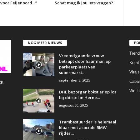
n voor Feijenoord…”
Schat mag ik jou iets vragen?
NOG MEER NIEUWS
PO
Trend
Vreemdgaande vrouw
betrapt door haar man op
Komt 
parkeerplaats van
supermarkt…
Virals
september 2, 2025
Cabar
CK
We Li
DHL bezorger bokst er op los
bij dit stel in Herne…
augustus 30, 2025
Trambestuurder is helemaal
klaar met asociale BMW
rijder…