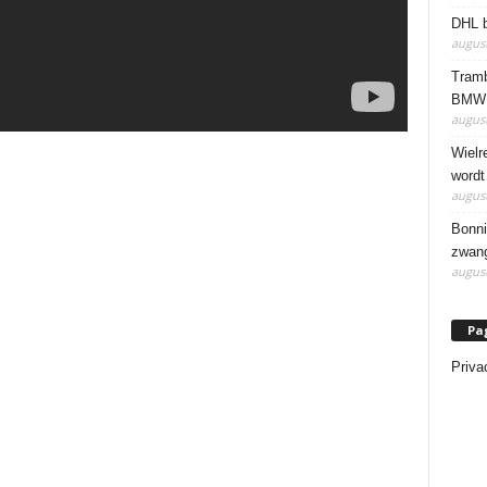
DHL b
august
Tramb
BMW 
august
Wielr
wordt
august
Bonni
zwang
august
Pa
Priva