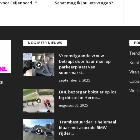
n voor Feijenoord…”
Schat mag ik jou iets vragen?
NOG MEER NIEUWS
PO
Trend
Vreemdgaande vrouw
betrapt door haar man op
Komt 
parkeerplaats van
supermarkt…
Virals
september 2, 2025
Cabar
CK
We Li
DHL bezorger bokst er op los
bij dit stel in Herne…
augustus 30, 2025
Trambestuurder is helemaal
klaar met asociale BMW
rijder…