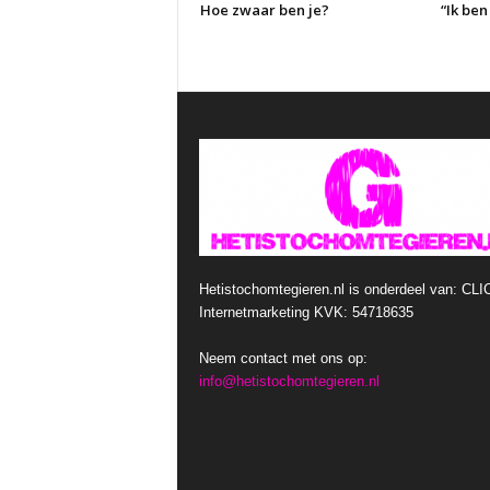
Hoe zwaar ben je?
“Ik be
Hetistochomtegieren.nl is onderdeel van: CLI
Internetmarketing KVK: 54718635
Neem contact met ons op:
info@hetistochomtegieren.nl