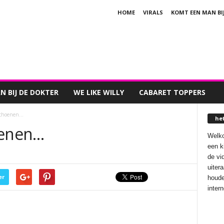
HOME
VIRALS
KOMT EEN MAN BI
 BIJ DE DOKTER
WE LIKE WILLY
CABARET TOPPERS
choenen…
he
oenen…
Welko
een k
de vi
uiter
er
houde
inter