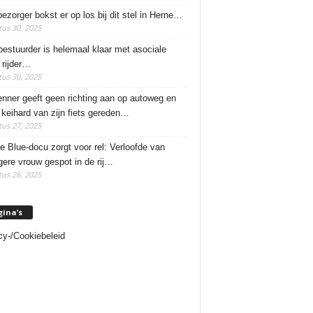
ezorger bokst er op los bij dit stel in Herne…
us 30, 2025
estuurder is helemaal klaar met asociale
rijder…
us 30, 2025
enner geeft geen richting aan op autoweg en
 keihard van zijn fiets gereden…
us 27, 2025
e Blue-docu zorgt voor rel: Verloofde van
ere vrouw gespot in de rij…
us 26, 2025
gina’s
cy-/Cookiebeleid