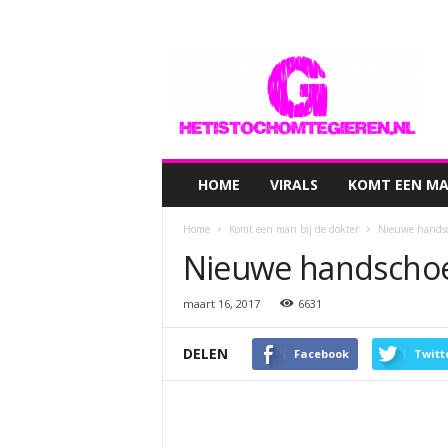
hetistochomtegieren.nl
HOME
VIRALS
KOMT EEN MAN
Home
Komt een man bij de dokter
Nieuwe hands
Nieuwe handsch
maart 16, 2017
6631
DELEN
Facebook
Twitt