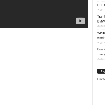
DHL b
august
Tramb
BMW 
august
Wielr
wordt
august
Bonni
zwang
august
Pa
Priva