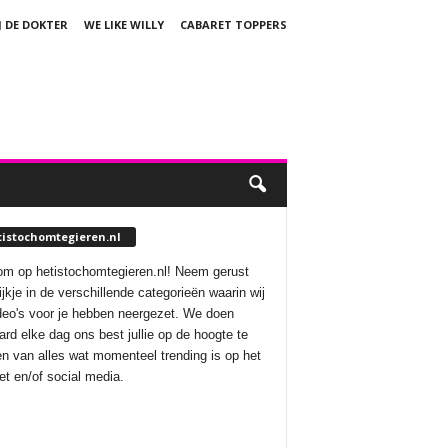
J DE DOKTER
WE LIKE WILLY
CABARET TOPPERS
tistochomtegieren.nl
m op hetistochomtegieren.nl! Neem gerust
ijkje in de verschillende categorieën waarin wij
deo's voor je hebben neergezet. We doen
aard elke dag ons best jullie op de hoogte te
n van alles wat momenteel trending is op het
net en/of social media.