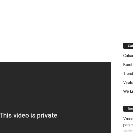
Ca
Cabar
Komt 
Trend
Virals
We Li
Re
Vreem
parke
septem