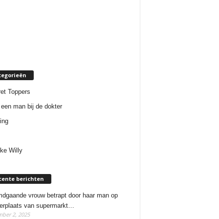
tegorieën
et Toppers
een man bij de dokter
ing
ke Willy
cente berichten
dgaande vrouw betrapt door haar man op
erplaats van supermarkt…
ber 2, 2025