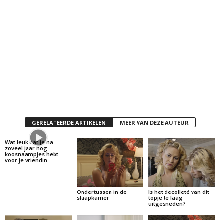
GERELATEERDE ARTIKELEN
MEER VAN DEZE AUTEUR
Wat leuk dat je na
zoveel jaar nog
koosnaampjes hebt
voor je vriendin
Ondertussen in de
Is het decolleté van dit
slaapkamer
topje te laag
uitgesneden?