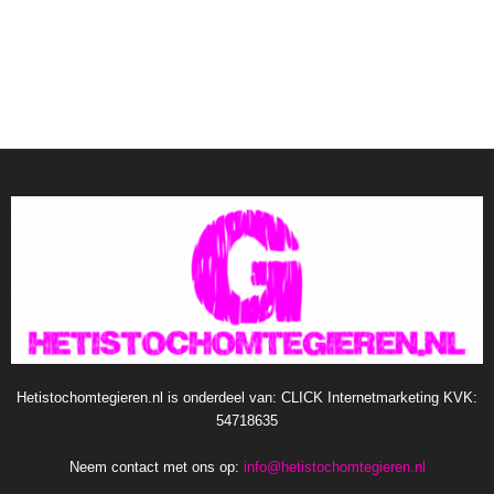
Hetistochomtegieren.nl is onderdeel van: CLICK Internetmarketing KVK:
54718635
Neem contact met ons op:
info@hetistochomtegieren.nl