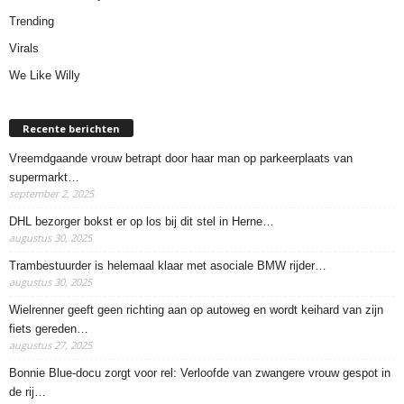
Trending
Virals
We Like Willy
Recente berichten
Vreemdgaande vrouw betrapt door haar man op parkeerplaats van
supermarkt…
september 2, 2025
DHL bezorger bokst er op los bij dit stel in Herne…
augustus 30, 2025
Trambestuurder is helemaal klaar met asociale BMW rijder…
augustus 30, 2025
Wielrenner geeft geen richting aan op autoweg en wordt keihard van zijn
fiets gereden…
augustus 27, 2025
Bonnie Blue-docu zorgt voor rel: Verloofde van zwangere vrouw gespot in
de rij…