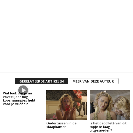
GERELATEERDE ARTIKELEN
MEER VAN DEZE AUTEUR
Wat leuk dat je na
zoveel jaar nog
koosnaampjes hebt
voor je vriendin
Ondertussen in de
Is het decolleté van dit
slaapkamer
topje te laag
uitgesneden?