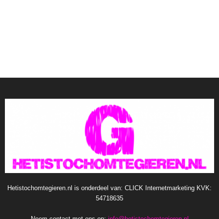
Hetistochomtegieren.nl is onderdeel van: CLICK Internetmarketing KVK:
54718635
Neem contact met ons op:
info@hetistochomtegieren.nl