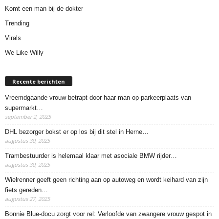
Komt een man bij de dokter
Trending
Virals
We Like Willy
Recente berichten
Vreemdgaande vrouw betrapt door haar man op parkeerplaats van
supermarkt…
september 2, 2025
DHL bezorger bokst er op los bij dit stel in Herne…
augustus 30, 2025
Trambestuurder is helemaal klaar met asociale BMW rijder…
augustus 30, 2025
Wielrenner geeft geen richting aan op autoweg en wordt keihard van zijn
fiets gereden…
augustus 27, 2025
Bonnie Blue-docu zorgt voor rel: Verloofde van zwangere vrouw gespot in