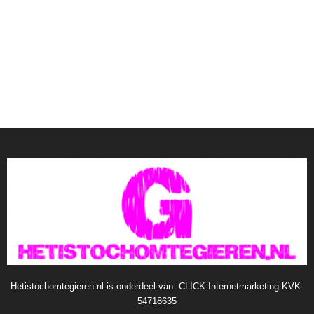
Hetistochomtegieren.nl is onderdeel van: CLICK Internetmarketing KVK:
54718635