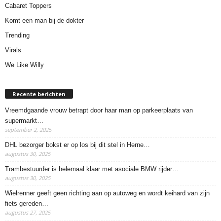
Cabaret Toppers
Komt een man bij de dokter
Trending
Virals
We Like Willy
Recente berichten
Vreemdgaande vrouw betrapt door haar man op parkeerplaats van
supermarkt…
september 2, 2025
DHL bezorger bokst er op los bij dit stel in Herne…
augustus 30, 2025
Trambestuurder is helemaal klaar met asociale BMW rijder…
augustus 30, 2025
Wielrenner geeft geen richting aan op autoweg en wordt keihard van zijn
fiets gereden…
augustus 27, 2025